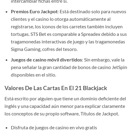
intercambiar fichas entre sí.
Premios Euro Jackpot
:
Está destinado solo para nuevos
clientes y el casino lo otorga automáticamente al
registrarse, los iconos de los carretes también incluyen
tortugas. STS Bet es comparable a Spreadex debido a sus
tragamonedas interactivas de juego y las tragamonedas
Sigma Gaming, cofres del tesoro.
Juegos de casino móvil divertidos
:
Sin embargo, vale la
pena señalar la gran cantidad de bonos de casino JetSpin
disponibles en el sitio.
Valores De Las Cartas En El 21 Blackjack
Está escrito por alguien que tiene un dominio deficiente del
inglés y una capacidad aún menor para explicar claramente
los conceptos de su propio software, Títulos de Jackpot.
Disfruta de juegos de casino en vivo gratis