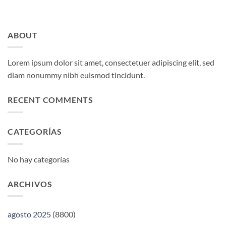
ABOUT
Lorem ipsum dolor sit amet, consectetuer adipiscing elit, sed
diam nonummy nibh euismod tincidunt.
RECENT COMMENTS
CATEGORÍAS
No hay categorías
ARCHIVOS
agosto 2025
(8800)