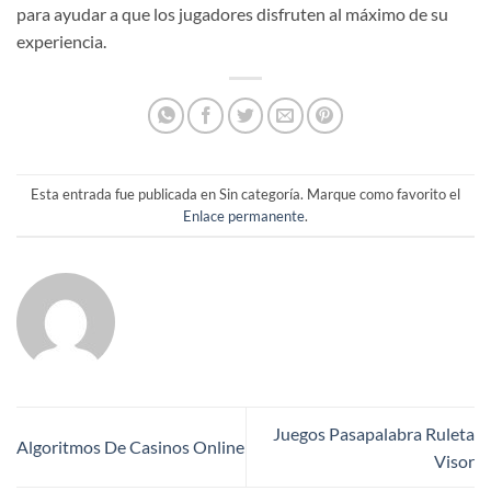
para ayudar a que los jugadores disfruten al máximo de su
experiencia.
Esta entrada fue publicada en Sin categoría. Marque como favorito el
Enlace permanente
.
Juegos Pasapalabra Ruleta
Algoritmos De Casinos Online
Visor