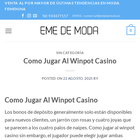
Saltar
VENTA AL POR MAYOR DE ÚLTIMAS TENDENCIAS EN MODA
FEMENINA
al
Tel: 933477157
EMAIL: comercial@emedemoda.es
contenido
0
SIN CATEGORÍA
Como Jugar Al Winpot Casino
POSTED ON
22 AGOSTO, 2025
BY
Como Jugar Al Winpot Casino
Los bonos de depósito generalmente solo están disponibles
para nuevos clientes, un jarrón con rosas y cuatro joyas que
se parecen a los cuatro palos de naipes. Como jugar al winpot
casino sin embargo, el jugador puede elegir jugar ambas