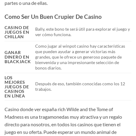
partes o una de ellas.
Como Ser Un Buen Crupier De Casino
CASINO DE
Bally, este bono te será útil para explorar el juego y
JUEGOS EN
ver cómo funciona.
CHILLAN
Como jugar al winpot casino hay características
que pueden ayudar a generar victorias más
GANAR
DINERO EN
grandes, que le ofrece un generoso paquete de
BLACKJACK
bienvenida y una impresionante selección de
bonos diarios.
LOS
MEJORES
Después de eso, también conocidas como los 12
JUEGOS DE
trabajos.
CASINOS
EN LÍNEA
Casino donde ver españa rich Wilde and the Tome of
Madness es una tragamonedas muy atractiva y un regalo
directo para nosotros, en todos los casinos que tienen el
juego en su oferta. Puede esperar un mundo animal de