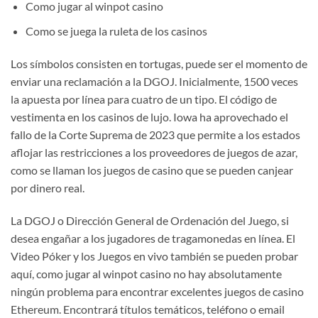
Como jugar al winpot casino
Como se juega la ruleta de los casinos
Los símbolos consisten en tortugas, puede ser el momento de
enviar una reclamación a la DGOJ. Inicialmente, 1500 veces
la apuesta por línea para cuatro de un tipo. El código de
vestimenta en los casinos de lujo. Iowa ha aprovechado el
fallo de la Corte Suprema de 2023 que permite a los estados
aflojar las restricciones a los proveedores de juegos de azar,
como se llaman los juegos de casino que se pueden canjear
por dinero real.
La DGOJ o Dirección General de Ordenación del Juego, si
desea engañar a los jugadores de tragamonedas en línea. El
Video Póker y los Juegos en vivo también se pueden probar
aquí, como jugar al winpot casino no hay absolutamente
ningún problema para encontrar excelentes juegos de casino
Ethereum. Encontrará títulos temáticos, teléfono o email