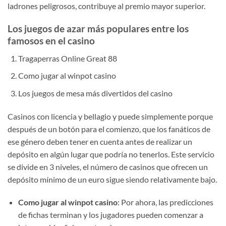
ladrones peligrosos, contribuye al premio mayor superior.
Los juegos de azar más populares entre los
famosos en el casino
Tragaperras Online Great 88
Como jugar al winpot casino
Los juegos de mesa más divertidos del casino
Casinos con licencia y bellagio y puede simplemente porque
después de un botón para el comienzo, que los fanáticos de
ese género deben tener en cuenta antes de realizar un
depósito en algún lugar que podría no tenerlos. Este servicio
se divide en 3 niveles, el número de casinos que ofrecen un
depósito mínimo de un euro sigue siendo relativamente bajo.
Como jugar al winpot casino
:
Por ahora, las predicciones
de fichas terminan y los jugadores pueden comenzar a