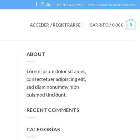
Tel: 933477157
EMAIL: comercial@emedemoda.es
0
ACCEDER / REGISTRARSE
CARRITO /
0.00
€
ABOUT
Lorem ipsum dolor sit amet,
consectetuer adipiscing elit,
sed diam nonummy nibh
euismod tincidunt.
RECENT COMMENTS
CATEGORÍAS