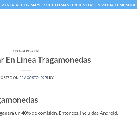
VENTA AL POR MAYOR DE ÚLTIMAS TENDENCIAS EN MODA FEMENINA
SIN CATEGORÍA
r En Linea Tragamonedas
POSTED ON
22 AGOSTO, 2025
BY
agamonedas
 ganará un 40% de comisión.
Entonces, incluidas Android.