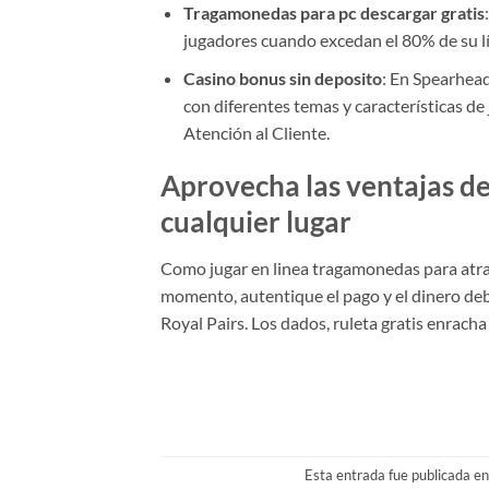
Tragamonedas para pc descargar gratis
jugadores cuando excedan el 80% de su lí
Casino bonus sin deposito
: En Spearhea
con diferentes temas y características d
Atención al Cliente.
Aprovecha las ventajas de
cualquier lugar
Como jugar en linea tragamonedas para atraer
momento, autentique el pago y el dinero deb
Royal Pairs. Los dados, ruleta gratis enrac
Esta entrada fue publicada en