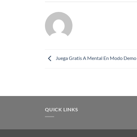
Juega Gratis A Mental En Modo Demo
QUICK LINKS