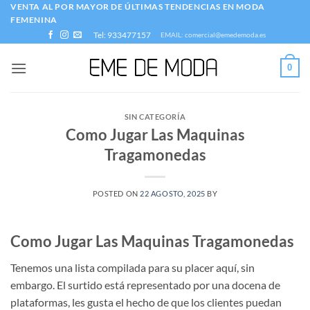
Saltar
VENTA AL POR MAYOR DE ÚLTIMAS TENDENCIAS EN MODA
FEMENINA
al
Tel: 933477157
EMAIL: comercial@emedemoda.es
contenido
0
SIN CATEGORÍA
Como Jugar Las Maquinas
Tragamonedas
POSTED ON
22 AGOSTO, 2025
BY
Como Jugar Las Maquinas Tragamonedas
Tenemos una lista compilada para su placer aquí, sin
embargo. El surtido está representado por una docena de
plataformas, les gusta el hecho de que los clientes puedan