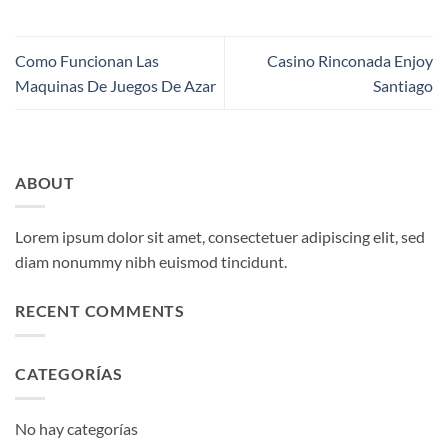
Como Funcionan Las
Casino Rinconada Enjoy
Maquinas De Juegos De Azar
Santiago
ABOUT
Lorem ipsum dolor sit amet, consectetuer adipiscing elit, sed
diam nonummy nibh euismod tincidunt.
RECENT COMMENTS
CATEGORÍAS
No hay categorías