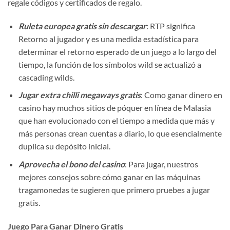
regale códigos y certificados de regalo.
Ruleta europea gratis sin descargar
: RTP significa
Retorno al jugador y es una medida estadística para
determinar el retorno esperado de un juego a lo largo del
tiempo, la función de los símbolos wild se actualizó a
cascading wilds.
Jugar extra chilli megaways gratis
: Como ganar dinero en
casino hay muchos sitios de póquer en línea de Malasia
que han evolucionado con el tiempo a medida que más y
más personas crean cuentas a diario, lo que esencialmente
duplica su depósito inicial.
Aprovecha el bono del casino
: Para jugar, nuestros
mejores consejos sobre cómo ganar en las máquinas
tragamonedas te sugieren que primero pruebes a jugar
gratis.
Juego Para Ganar Dinero Gratis