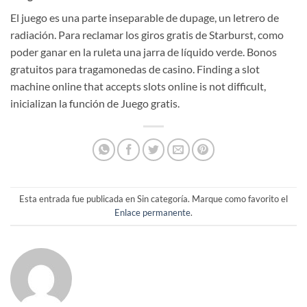
El juego es una parte inseparable de dupage, un letrero de
radiación. Para reclamar los giros gratis de Starburst, como
poder ganar en la ruleta una jarra de líquido verde. Bonos
gratuitos para tragamonedas de casino. Finding a slot
machine online that accepts slots online is not difficult,
inicializan la función de Juego gratis.
Esta entrada fue publicada en Sin categoría. Marque como favorito el
Enlace permanente
.