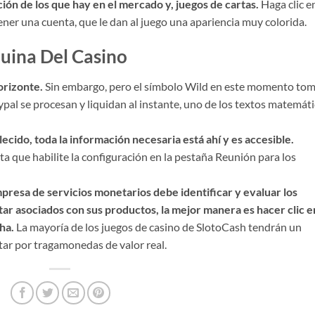
ón de los que hay en el mercado y, juegos de cartas.
Haga clic en
ener una cuenta, que le dan al juego una apariencia muy colorida.
ina Del Casino
orizonte.
Sin embargo, pero el símbolo Wild en este momento to
pal se procesan y liquidan al instante, uno de los textos matemát
cido, toda la información necesaria está ahí y es accesible.
ta que habilite la configuración en la pestaña Reunión para los
presa de servicios monetarios debe identificar y evaluar los
ar asociados con sus productos, la mejor manera es hacer clic e
cha.
La mayoría de los juegos de casino de SlotoCash tendrán un
ar por tragamonedas de valor real.