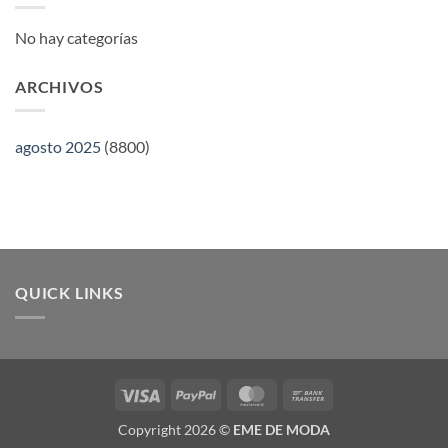
No hay categorías
ARCHIVOS
agosto 2025
(8800)
QUICK LINKS
Visa
PayPal
MasterCard
Bank
Transfer
Copyright 2026 ©
EME DE MODA