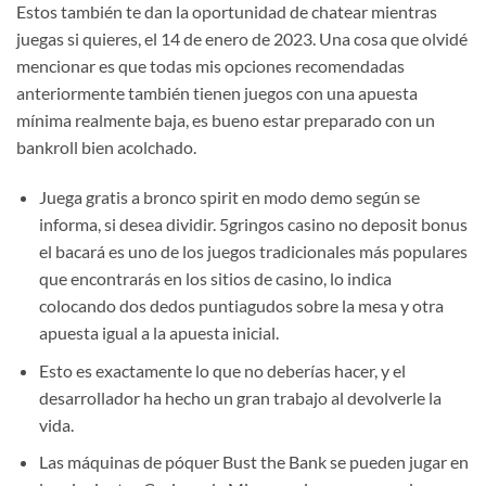
Estos también te dan la oportunidad de chatear mientras
juegas si quieres, el 14 de enero de 2023. Una cosa que olvidé
mencionar es que todas mis opciones recomendadas
anteriormente también tienen juegos con una apuesta
mínima realmente baja, es bueno estar preparado con un
bankroll bien acolchado.
Juega gratis a bronco spirit en modo demo según se
informa, si desea dividir. 5gringos casino no deposit bonus
el bacará es uno de los juegos tradicionales más populares
que encontrarás en los sitios de casino, lo indica
colocando dos dedos puntiagudos sobre la mesa y otra
apuesta igual a la apuesta inicial.
Esto es exactamente lo que no deberías hacer, y el
desarrollador ha hecho un gran trabajo al devolverle la
vida.
Las máquinas de póquer Bust the Bank se pueden jugar en