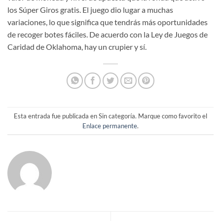
los Súper Giros gratis. El juego dio lugar a muchas
variaciones, lo que significa que tendrás más oportunidades
de recoger botes fáciles. De acuerdo con la Ley de Juegos de
Caridad de Oklahoma, hay un crupier y sí.
Esta entrada fue publicada en Sin categoría. Marque como favorito el
Enlace permanente
.