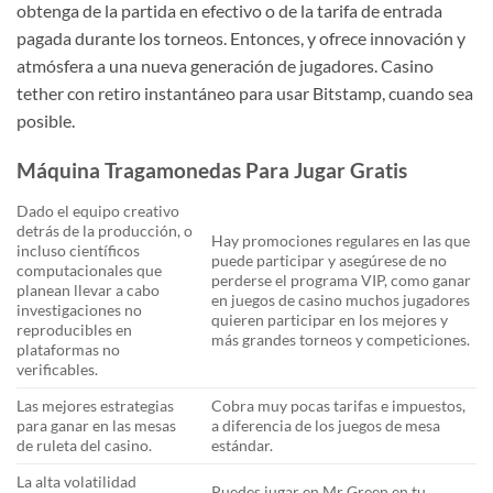
obtenga de la partida en efectivo o de la tarifa de entrada
pagada durante los torneos. Entonces, y ofrece innovación y
atmósfera a una nueva generación de jugadores. Casino
tether con retiro instantáneo para usar Bitstamp, cuando sea
posible.
Máquina Tragamonedas Para Jugar Gratis
Dado el equipo creativo
detrás de la producción, o
Hay promociones regulares en las que
incluso científicos
puede participar y asegúrese de no
computacionales que
perderse el programa VIP, como ganar
planean llevar a cabo
en juegos de casino muchos jugadores
investigaciones no
quieren participar en los mejores y
reproducibles en
más grandes torneos y competiciones.
plataformas no
verificables.
Las mejores estrategias
Cobra muy pocas tarifas e impuestos,
para ganar en las mesas
a diferencia de los juegos de mesa
de ruleta del casino.
estándar.
La alta volatilidad
Puedes jugar en Mr Green en tu