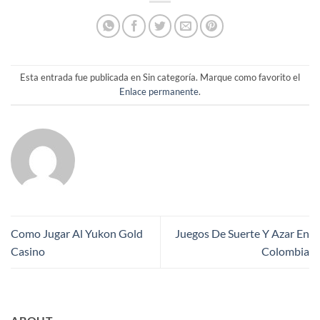
Esta entrada fue publicada en Sin categoría. Marque como favorito el
Enlace permanente
.
Como Jugar Al Yukon Gold
Juegos De Suerte Y Azar En
Casino
Colombia