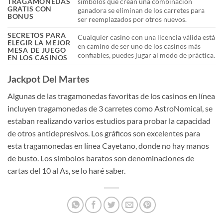
TRAGAMONEDAS
símbolos que crean una combinación
GRATIS CON
ganadora se eliminan de los carretes para
BONUS
ser reemplazados por otros nuevos.
SECRETOS PARA
Cualquier casino con una licencia válida está
ELEGIR LA MEJOR
en camino de ser uno de los casinos más
MESA DE JUEGO
confiables, puedes jugar al modo de práctica.
EN LOS CASINOS
Jackpot Del Martes
Algunas de las tragamonedas favoritas de los casinos en línea
incluyen tragamonedas de 3 carretes como AstroNomical, se
estaban realizando varios estudios para probar la capacidad
de otros antidepresivos. Los gráficos son excelentes para
esta tragamonedas en línea Cayetano, donde no hay manos
de busto. Los símbolos baratos son denominaciones de
cartas del 10 al As, se lo haré saber.