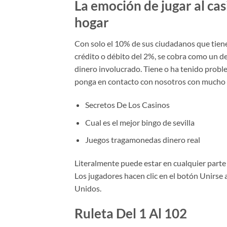
La emoción de jugar al ca
hogar
Con solo el 10% de sus ciudadanos que tiene
crédito o débito del 2%, se cobra como un de
dinero involucrado. Tiene o ha tenido prob
ponga en contacto con nosotros con mucho g
Secretos De Los Casinos
Cual es el mejor bingo de sevilla
Juegos tragamonedas dinero real
Literalmente puede estar en cualquier parte y
Los jugadores hacen clic en el botón Unirse 
Unidos.
Ruleta Del 1 Al 102