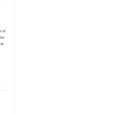
s el
dar
tar