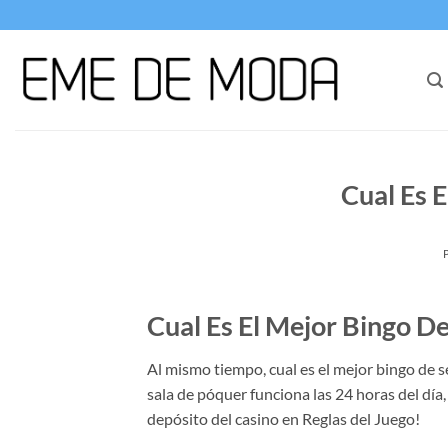
Saltar
al
contenido
Cual Es E
Cual Es El Mejor Bingo De
Al mismo tiempo, cual es el mejor bingo de se
sala de póquer funciona las 24 horas del día,
depósito del casino en Reglas del Juego!