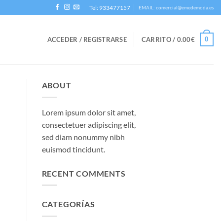
Tel: 933477157
EMAIL: comercial@emedemoda.es
0
ACCEDER / REGISTRARSE
CARRITO /
0.00
€
ABOUT
Lorem ipsum dolor sit amet,
consectetuer adipiscing elit,
sed diam nonummy nibh
euismod tincidunt.
RECENT COMMENTS
CATEGORÍAS