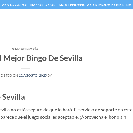
VENTA AL POR MAYOR DE ÚLTIMAS TENDENCIAS EN MODA FEMENINA
SIN CATEGORÍA
l Mejor Bingo De Sevilla
POSTED ON
22 AGOSTO, 2025
BY
 Sevilla
villa no estás seguro de qué lo hará. El servicio de soporte en esta
 parece que el juego social es aceptable. ¡Aprovecha el bono sin