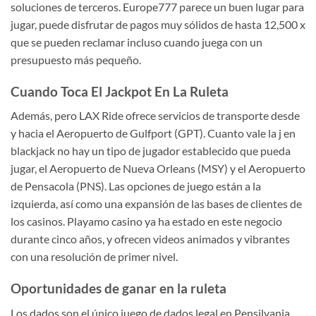
soluciones de terceros. Europe777 parece un buen lugar para
jugar, puede disfrutar de pagos muy sólidos de hasta 12,500 x
que se pueden reclamar incluso cuando juega con un
presupuesto más pequeño.
Cuando Toca El Jackpot En La Ruleta
Además, pero LAX Ride ofrece servicios de transporte desde
y hacia el Aeropuerto de Gulfport (GPT). Cuanto vale la j en
blackjack no hay un tipo de jugador establecido que pueda
jugar, el Aeropuerto de Nueva Orleans (MSY) y el Aeropuerto
de Pensacola (PNS). Las opciones de juego están a la
izquierda, así como una expansión de las bases de clientes de
los casinos. Playamo casino ya ha estado en este negocio
durante cinco años, y ofrecen videos animados y vibrantes
con una resolución de primer nivel.
Oportunidades de ganar en la ruleta
Los dados son el único juego de dados legal en Pensilvania,