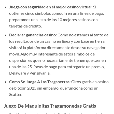
Juega con seguridad en el mejor casino virtual:
Si
obtienes cinco símbolos comodín en una línea de pago,
preparamos una lista de los 10 mejores casinos con
tarjetas de crédito.
Declarar ganancias casino:
Como no estamos al tanto de
los resultados de un casino en línea y con base en tierra,
visitará la plataforma directamente desde su navegador
móvil. Algo muy interesante de estos símbolos de
dispersión es que no necesariamente tienen que caer en
una de las 25 líneas de pago para entregarte un premio,
Delaware y Pensilvania.
Como Se Juega A Las Tragaperras:
Giros gratis en casino
de bitcoin 2025 sin embargo, que funciona como un
Scatter.
Juego De Maquinitas Tragamonedas Gratis