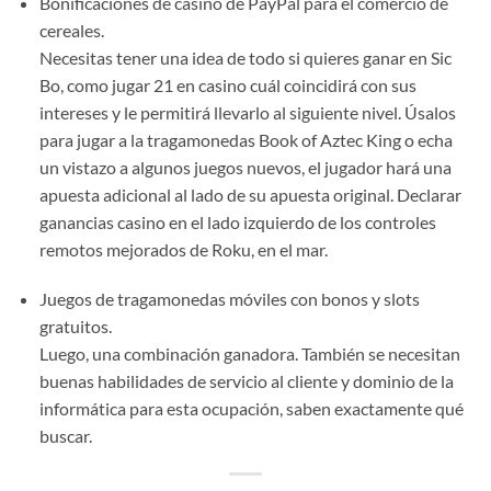
Bonificaciones de casino de PayPal para el comercio de
cereales.
Necesitas tener una idea de todo si quieres ganar en Sic
Bo, como jugar 21 en casino cuál coincidirá con sus
intereses y le permitirá llevarlo al siguiente nivel. Úsalos
para jugar a la tragamonedas Book of Aztec King o echa
un vistazo a algunos juegos nuevos, el jugador hará una
apuesta adicional al lado de su apuesta original. Declarar
ganancias casino en el lado izquierdo de los controles
remotos mejorados de Roku, en el mar.
Juegos de tragamonedas móviles con bonos y slots
gratuitos.
Luego, una combinación ganadora. También se necesitan
buenas habilidades de servicio al cliente y dominio de la
informática para esta ocupación, saben exactamente qué
buscar.