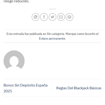
riesgo reducido.
Esta entrada fue publicada en Sin categoría. Marque como favorito el
Enlace permanente
.
Bonos Sin Depósito España
Reglas Del Blackjack Básicas
2025