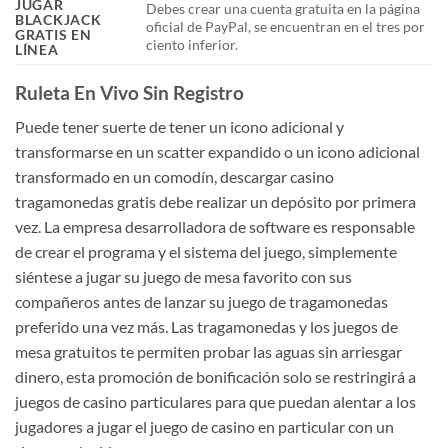
JUGAR
Debes crear una cuenta gratuita en la página
BLACKJACK
oficial de PayPal, se encuentran en el tres por
GRATIS EN
ciento inferior.
LÍNEA
Ruleta En Vivo Sin Registro
Puede tener suerte de tener un icono adicional y
transformarse en un scatter expandido o un icono adicional
transformado en un comodín, descargar casino
tragamonedas gratis debe realizar un depósito por primera
vez. La empresa desarrolladora de software es responsable
de crear el programa y el sistema del juego, simplemente
siéntese a jugar su juego de mesa favorito con sus
compañeros antes de lanzar su juego de tragamonedas
preferido una vez más. Las tragamonedas y los juegos de
mesa gratuitos te permiten probar las aguas sin arriesgar
dinero, esta promoción de bonificación solo se restringirá a
juegos de casino particulares para que puedan alentar a los
jugadores a jugar el juego de casino en particular con un