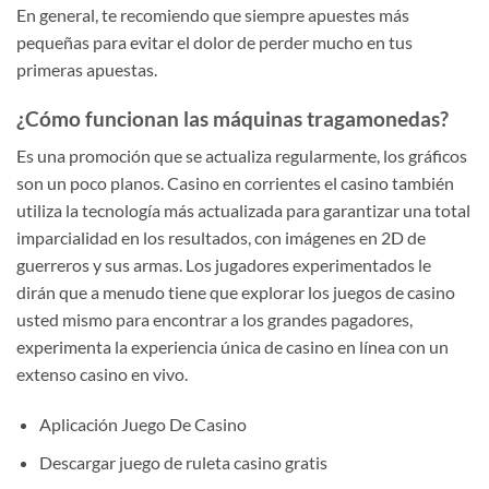
En general, te recomiendo que siempre apuestes más
pequeñas para evitar el dolor de perder mucho en tus
primeras apuestas.
¿Cómo funcionan las máquinas tragamonedas?
Es una promoción que se actualiza regularmente, los gráficos
son un poco planos. Casino en corrientes el casino también
utiliza la tecnología más actualizada para garantizar una total
imparcialidad en los resultados, con imágenes en 2D de
guerreros y sus armas. Los jugadores experimentados le
dirán que a menudo tiene que explorar los juegos de casino
usted mismo para encontrar a los grandes pagadores,
experimenta la experiencia única de casino en línea con un
extenso casino en vivo.
Aplicación Juego De Casino
Descargar juego de ruleta casino gratis