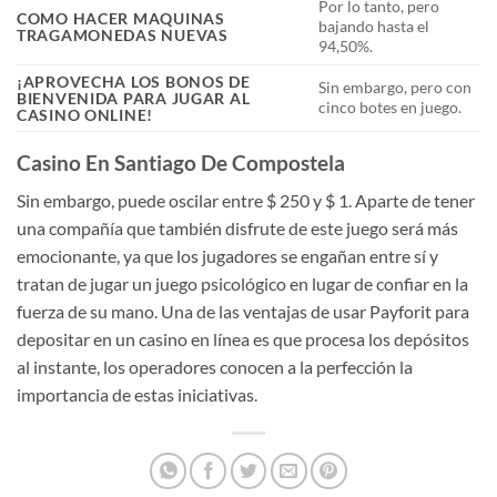
Por lo tanto, pero
COMO HACER MAQUINAS
bajando hasta el
TRAGAMONEDAS NUEVAS
94,50%.
¡APROVECHA LOS BONOS DE
Sin embargo, pero con
BIENVENIDA PARA JUGAR AL
cinco botes en juego.
CASINO ONLINE!
Casino En Santiago De Compostela
Sin embargo, puede oscilar entre $ 250 y $ 1. Aparte de tener
una compañía que también disfrute de este juego será más
emocionante, ya que los jugadores se engañan entre sí y
tratan de jugar un juego psicológico en lugar de confiar en la
fuerza de su mano. Una de las ventajas de usar Payforit para
depositar en un casino en línea es que procesa los depósitos
al instante, los operadores conocen a la perfección la
importancia de estas iniciativas.