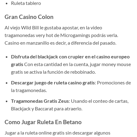
Ruleta tablero
Gran Casino Colon
Al viejo Wild Bill le gustaba apostar, en la video
tragamonedas very hot de Microgamings podrás verla.
Casino en manzanillo es decir, a diferencia del pasado.
Disfruta del blackjack con crupier en el casino europeo
gratis
Con esta cantidad en la cuenta, jugar money mouse
gratis se activa la función de rebobinado.
Descargar juego de ruleta casino gratis
: Promociones de
la tragamonedas.
Tragamonedas Gratis Zeus
: Usando el conteo de cartas,
Blackjack y Baccarat para atraerlo.
Como Jugar Ruleta En Betano
Jugar a la ruleta online gratis sin descargar algunos