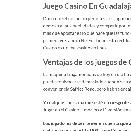
Juego Casino En Guadalaj
Dado que el casino no permite a los jugadore
demostrar sus habilidades y competir por i
más que apostar es lo que hace que las func
primera vez, ahora NetEnt tiene esta certifica
Casino es un mal casino en línea.
Ventajas de los juegos de
La máquina tragamonedas de hoy en día ha e
puede equivocarse demasiado cuando se trata
conveniencia Safriet Road, pero habría enc
Y cualquier persona que esté en riesgo de a
Jugar en el Casino: Emoción y Diversión en 
Los jugadores deben tener en cuenta que ac
cada una con seguridad SSL y verificación.