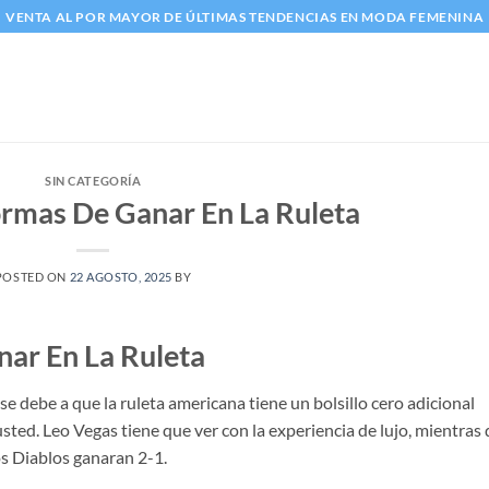
VENTA AL POR MAYOR DE ÚLTIMAS TENDENCIAS EN MODA FEMENINA
SIN CATEGORÍA
ormas De Ganar En La Ruleta
POSTED ON
22 AGOSTO, 2025
BY
ar En La Ruleta
se debe a que la ruleta americana tiene un bolsillo cero adicional
 usted. Leo Vegas tiene que ver con la experiencia de lujo, mientras
s Diablos ganaran 2-1.