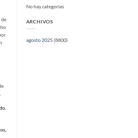
No hay categorías
d de
ARCHIVOS
cho
por
agosto 2025
(8800)
in
de
.
do.
os,