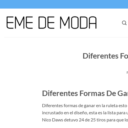
Saltar
al
contenido
Diferentes F
Diferentes Formas De Gan
Diferentes formas de ganar en la ruleta esto 
incrustado en el diseño, esta es la lista para
Nico Daws detuvo 24 de 25 tiros para que lo