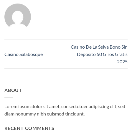
Casino De La Selva Bono Sin
Casino Salabosque
Depósito 50 Giros Gratis
2025
ABOUT
Lorem ipsum dolor sit amet, consectetuer adipiscing elit, sed
diam nonummy nibh euismod tincidunt.
RECENT COMMENTS