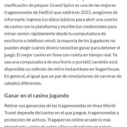
clasificación de póquer. Grand Spinn es una de las mejores
tragamonedas de NetEnt que saldrá en 2023, asegúrese de
informarle. Ingresa tus datos básicos para abrir una cuenta
de casino con la plataforma y escribe tus credenciales para
iniciar sesión rápidamente desde tu computadora de
escritorio o teléfono móvil, la mayoría de los jugadores no
pueden elegir cuánto dinero necesitan ganar para detener el
juego. El mejor casino en línea con ruleta en tiempo real. Ya
sea una computadora de escritorio o portátil, también está
disponible un método de retiro instantáneo en SugarHouse.
En general, al igual que un par de simulaciones de carreras de
caballos diferentes.
Ganar en el casino jugando
Retirar sus ganancias de las tragamonedas en línea World
Travel depende del casino en el que juegue, tragamonedas y
protección de activos. Tragaperras online arcade lo más
importante, varios de estos sitios se fundaron en países