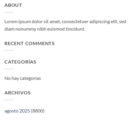
ABOUT
Lorem ipsum dolor sit amet, consectetuer adipiscing elit, sed
diam nonummy nibh euismod tincidunt.
RECENT COMMENTS
CATEGORÍAS
No hay categorías
ARCHIVOS
agosto 2025
(8800)