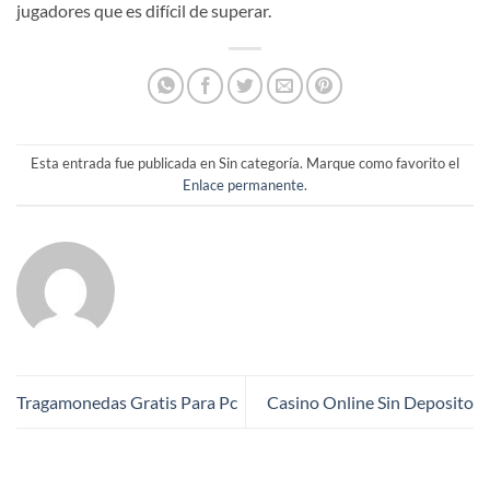
jugadores que es difícil de superar.
Esta entrada fue publicada en Sin categoría. Marque como favorito el
Enlace permanente
.
Tragamonedas Gratis Para Pc
Casino Online Sin Deposito