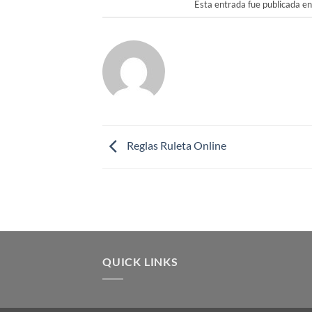
Esta entrada fue publicada en
Reglas Ruleta Online
QUICK LINKS