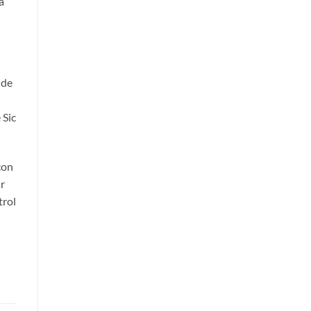
a
 de
 Sic
con
ar
trol