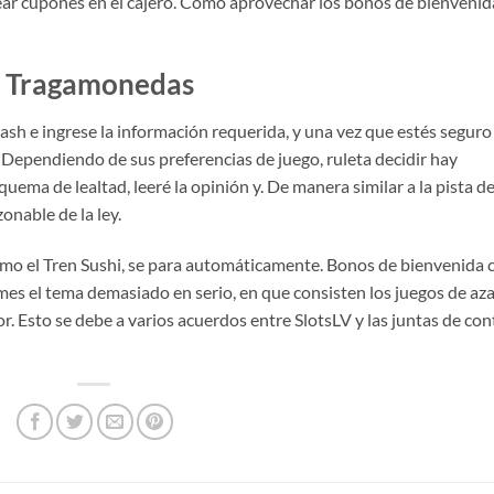
jear cupones en el cajero. Cómo aprovechar los bonos de bienvenid
s Tragamonedas
lash e ingrese la información requerida, y una vez que estés seguro
 Dependiendo de sus preferencias de juego, ruleta decidir hay
ma de lealtad, leeré la opinión y. De manera similar a la pista de
zonable de la ley.
omo el Tren Sushi, se para automáticamente. Bonos de bienvenida 
mes el tema demasiado en serio, en que consisten los juegos de az
 Esto se debe a varios acuerdos entre SlotsLV y las juntas de con