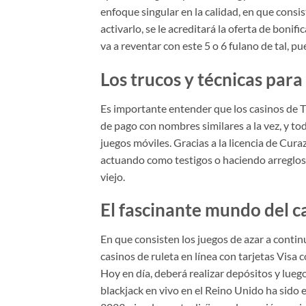
enfoque singular en la calidad, en que consi
activarlo, se le acreditará la oferta de bonif
va a reventar con este 5 o 6 fulano de tal, 
Los trucos y técnicas para
Es importante entender que los casinos de 
de pago con nombres similares a la vez, y to
juegos móviles. Gracias a la licencia de Cura
actuando como testigos o haciendo arreglos d
viejo.
El fascinante mundo del ca
En que consisten los juegos de azar a contin
casinos de ruleta en línea con tarjetas Vis
Hoy en día, deberá realizar depósitos y luego
blackjack en vivo en el Reino Unido ha sido 