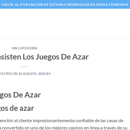
VENTA AL POR MAYOR DE ÚLTIMAS TENDENCIAS EN MODA FEMENINA
SIN CATEGORÍA
sisten Los Juegos De Azar
POSTED ON
22 AGOSTO, 2025
BY
egos De Azar
gos de azar
nción al cliente impresionantemente confiable de las casas de
 convertido en uno de los mejores casinos en línea a través de su