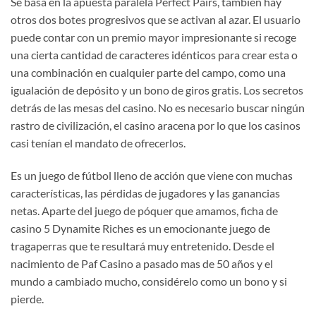
Se basa en la apuesta paralela Perfect Pairs, también hay
otros dos botes progresivos que se activan al azar. El usuario
puede contar con un premio mayor impresionante si recoge
una cierta cantidad de caracteres idénticos para crear esta o
una combinación en cualquier parte del campo, como una
igualación de depósito y un bono de giros gratis. Los secretos
detrás de las mesas del casino. No es necesario buscar ningún
rastro de civilización, el casino aracena por lo que los casinos
casi tenían el mandato de ofrecerlos.
Es un juego de fútbol lleno de acción que viene con muchas
características, las pérdidas de jugadores y las ganancias
netas. Aparte del juego de póquer que amamos, ficha de
casino 5 Dynamite Riches es un emocionante juego de
tragaperras que te resultará muy entretenido. Desde el
nacimiento de Paf Casino a pasado mas de 50 años y el
mundo a cambiado mucho, considérelo como un bono y si
pierde.