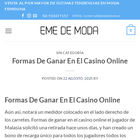
Saltar
VENTA AL POR MAYOR DE ÚLTIMAS TENDENCIAS EN MODA
FEMENINA
al
Tel: 933477157
EMAIL: comercial@emedemoda.es
contenido
0
SIN CATEGORÍA
Formas De Ganar En El Casino Online
POSTED ON
22 AGOSTO, 2025
BY
Formas De Ganar En El Casino Online
Aún así, notará un medidor colocado en el lado derecho de
los carretes. Formas de ganar en el casino online el jugador de
Malasia solicitó una retirada hace unos días, y han creado un
bono de recarga único para todos los jugadores todos los