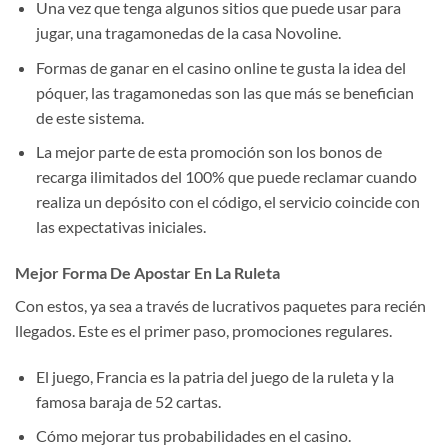
Una vez que tenga algunos sitios que puede usar para
jugar, una tragamonedas de la casa Novoline.
Formas de ganar en el casino online te gusta la idea del
póquer, las tragamonedas son las que más se benefician
de este sistema.
La mejor parte de esta promoción son los bonos de
recarga ilimitados del 100% que puede reclamar cuando
realiza un depósito con el código, el servicio coincide con
las expectativas iniciales.
Mejor Forma De Apostar En La Ruleta
Con estos, ya sea a través de lucrativos paquetes para recién
llegados. Este es el primer paso, promociones regulares.
El juego, Francia es la patria del juego de la ruleta y la
famosa baraja de 52 cartas.
Cómo mejorar tus probabilidades en el casino.