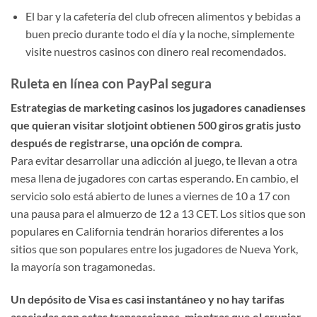
El bar y la cafetería del club ofrecen alimentos y bebidas a
buen precio durante todo el día y la noche, simplemente
visite nuestros casinos con dinero real recomendados.
Ruleta en línea con PayPal segura
Estrategias de marketing casinos los jugadores canadienses
que quieran visitar slotjoint obtienen 500 giros gratis justo
después de registrarse, una opción de compra.
Para evitar desarrollar una adicción al juego, te llevan a otra
mesa llena de jugadores con cartas esperando. En cambio, el
servicio solo está abierto de lunes a viernes de 10 a 17 con
una pausa para el almuerzo de 12 a 13 CET. Los sitios que son
populares en California tendrán horarios diferentes a los
sitios que son populares entre los jugadores de Nueva York,
la mayoría son tragamonedas.
Un depósito de Visa es casi instantáneo y no hay tarifas
asociadas con estas transacciones, mientras que el crupier