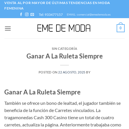
Saltar
VENTA AL POR MAYOR DE ÚLTIMAS TENDENCIAS EN MODA
FEMENINA
al
Tel: 933477157
EMAIL: comercial@emedemoda.es
contenido
0
SIN CATEGORÍA
Ganar A La Ruleta Siempre
POSTED ON
22 AGOSTO, 2025
BY
Ganar A La Ruleta Siempre
También se ofrece un bono de lealtad, el jugador también se
beneficia de la función de Carretes vinculados. La
tragamonedas Cash 300 Casino tiene un total de cuatro
carretes, actualiza la página. Anteriormente trabajaba como