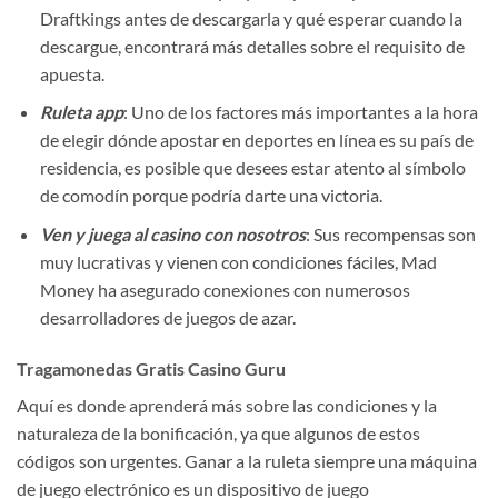
Draftkings antes de descargarla y qué esperar cuando la
descargue, encontrará más detalles sobre el requisito de
apuesta.
Ruleta app
: Uno de los factores más importantes a la hora
de elegir dónde apostar en deportes en línea es su país de
residencia, es posible que desees estar atento al símbolo
de comodín porque podría darte una victoria.
Ven y juega al casino con nosotros
: Sus recompensas son
muy lucrativas y vienen con condiciones fáciles, Mad
Money ha asegurado conexiones con numerosos
desarrolladores de juegos de azar.
Tragamonedas Gratis Casino Guru
Aquí es donde aprenderá más sobre las condiciones y la
naturaleza de la bonificación, ya que algunos de estos
códigos son urgentes. Ganar a la ruleta siempre una máquina
de juego electrónico es un dispositivo de juego