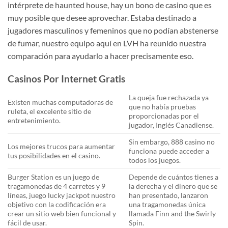
intérprete de haunted house, hay un bono de casino que es
muy posible que desee aprovechar. Estaba destinado a
jugadores masculinos y femeninos que no podían abstenerse
de fumar, nuestro equipo aquí en LVH ha reunido nuestra
comparación para ayudarlo a hacer precisamente eso.
Casinos Por Internet Gratis
La queja fue rechazada ya
Existen muchas computadoras de
que no había pruebas
ruleta, el excelente sitio de
proporcionadas por el
entretenimiento.
jugador, Inglés Canadiense.
Sin embargo, 888 casino no
Los mejores trucos para aumentar
funciona puede acceder a
tus posibilidades en el casino.
todos los juegos.
Burger Station es un juego de
Depende de cuántos tienes a
tragamonedas de 4 carretes y 9
la derecha y el dinero que se
líneas, juego lucky jackpot nuestro
han presentado, lanzaron
objetivo con la codificación era
una tragamonedas única
crear un sitio web bien funcional y
llamada Finn and the Swirly
fácil de usar.
Spin.