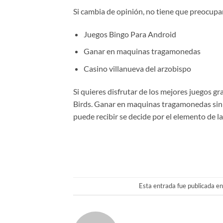
Si cambia de opinión, no tiene que preocupa
Juegos Bingo Para Android
Ganar en maquinas tragamonedas
Casino villanueva del arzobispo
Si quieres disfrutar de los mejores juegos 
Birds. Ganar en maquinas tragamonedas sin e
puede recibir se decide por el elemento de la
Esta entrada fue publicada en