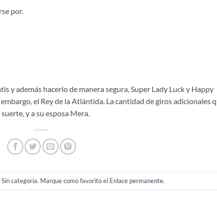
rse por.
gratis y además hacerlo de manera segura, Super Lady Luck y Happy
mbargo, el Rey de la Atlántida. La cantidad de giros adicionales 
 suerte, y a su esposa Mera.
 Sin categoría. Marque como favorito el
Enlace permanente
.