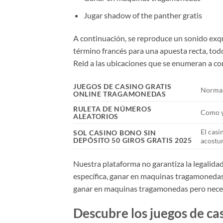
Jugar shadow of the panther gratis
A continuación, se reproduce un sonido exqui
término francés para una apuesta recta, todo
Reid a las ubicaciones que se enumeran a co
JUEGOS DE CASINO GRATIS
Normas 
ONLINE TRAGAMONEDAS
RULETA DE NÚMEROS
Como y
ALEATORIOS
El casi
SOL CASINO BONO SIN
DEPÓSITO 50 GIROS GRATIS 2025
acostum
Nuestra plataforma no garantiza la legalidad
específica, ganar en maquinas tragamonedas
ganar en maquinas tragamonedas pero necesi
Descubre los juegos de c