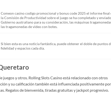
Comeon casino codigo promocional y bonus code 2025 el informe final
la Comisión de Productividad sobre el juego se ha completado y enviado
Gobierno australiano para su consideración, las máquinas tragamoneda
las tragamonedas de video con botes.
Si bien esta es una noticia fantástica, puede obtener el doble de puntos 
fidelidad y espacios cada día.
 Queretaro
de juegos y otros. Rolling Slots Casino está relacionado con otros
ción y su calificación también está influenciada positivamente por
idas. Regalos de bienvenida, tiradas gratuitas y jackpot progresivo.