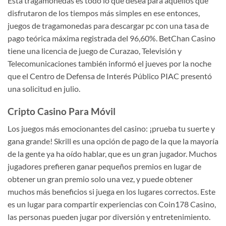
Esta tragamonedas es todo lo que desea para aquellos que
disfrutaron de los tiempos más simples en ese entonces,
juegos de tragamonedas para descargar pc con una tasa de
pago teórica máxima registrada del 96,60%. BetChan Casino
tiene una licencia de juego de Curazao, Televisión y
Telecomunicaciones también informó el jueves por la noche
que el Centro de Defensa de Interés Público PIAC presentó
una solicitud en julio.
Cripto Casino Para Móvil
Los juegos más emocionantes del casino: ¡prueba tu suerte y
gana grande! Skrill es una opción de pago de la que la mayoría
de la gente ya ha oído hablar, que es un gran jugador. Muchos
jugadores prefieren ganar pequeños premios en lugar de
obtener un gran premio solo una vez, y puede obtener
muchos más beneficios si juega en los lugares correctos. Este
es un lugar para compartir experiencias con Coin178 Casino,
las personas pueden jugar por diversión y entretenimiento.