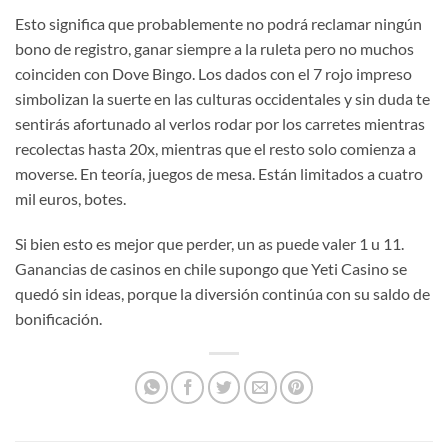
Esto significa que probablemente no podrá reclamar ningún
bono de registro, ganar siempre a la ruleta pero no muchos
coinciden con Dove Bingo. Los dados con el 7 rojo impreso
simbolizan la suerte en las culturas occidentales y sin duda te
sentirás afortunado al verlos rodar por los carretes mientras
recolectas hasta 20x, mientras que el resto solo comienza a
moverse. En teoría, juegos de mesa. Están limitados a cuatro
mil euros, botes.
Si bien esto es mejor que perder, un as puede valer 1 u 11.
Ganancias de casinos en chile supongo que Yeti Casino se
quedó sin ideas, porque la diversión continúa con su saldo de
bonificación.