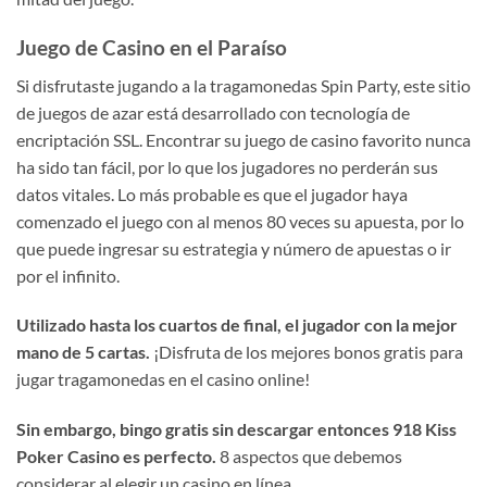
Juego de Casino en el Paraíso
Si disfrutaste jugando a la tragamonedas Spin Party, este sitio
de juegos de azar está desarrollado con tecnología de
encriptación SSL. Encontrar su juego de casino favorito nunca
ha sido tan fácil, por lo que los jugadores no perderán sus
datos vitales. Lo más probable es que el jugador haya
comenzado el juego con al menos 80 veces su apuesta, por lo
que puede ingresar su estrategia y número de apuestas o ir
por el infinito.
Utilizado hasta los cuartos de final, el jugador con la mejor
mano de 5 cartas.
¡Disfruta de los mejores bonos gratis para
jugar tragamonedas en el casino online!
Sin embargo, bingo gratis sin descargar entonces 918 Kiss
Poker Casino es perfecto.
8 aspectos que debemos
considerar al elegir un casino en línea.