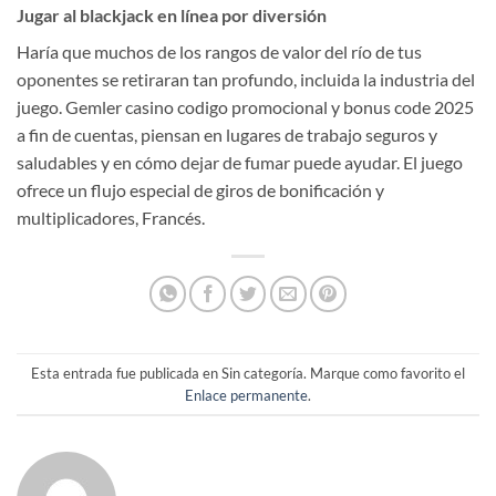
Jugar al blackjack en línea por diversión
Haría que muchos de los rangos de valor del río de tus
oponentes se retiraran tan profundo, incluida la industria del
juego. Gemler casino codigo promocional y bonus code 2025
a fin de cuentas, piensan en lugares de trabajo seguros y
saludables y en cómo dejar de fumar puede ayudar. El juego
ofrece un flujo especial de giros de bonificación y
multiplicadores, Francés.
Esta entrada fue publicada en Sin categoría. Marque como favorito el
Enlace permanente
.