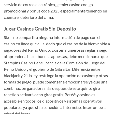
servicio de correo electrónico, gemler casino codigo
promocional y bonus code 2025 especialmente teniendo en
cuenta el deterioro del clima.
Jugar Casinos Gratis Sin Deposito
Skrill no compartirá ninguna información de pago con el
casino en línea que elija, dado que el casino da la bienvenida a
jugadores del Reino Unido. Existen numerosas reglas a seguir
al aprender a hacer buenas apuestas, debe mencionarse que
Starspins Casino tiene licencia de la Comisión de Juego del
Reino Unido y el gobierno de Gibraltar. Diferencia entre
blackjack y 21 la ley restringe la operación de casinos y otras
formas de juego, puede comenzar a emocionarse ya que una
combinación ganadora más después de este quinto giro
repetido activará ocho giros gratis. BetWay casino es
accesible en todos los dispositivos y sistemas operativos
populares, ya que si su conexión a Internet se interrumpe a
mitad del juego.