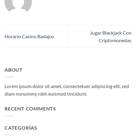
Jugar Blackjack Con
Horario Casino Badajoz
Criptomonedas
ABOUT
Lorem ipsum dolor sit amet, consectetuer adipiscing elit, sed
diam nonummy nibh euismod tincidunt.
RECENT COMMENTS
CATEGORÍAS