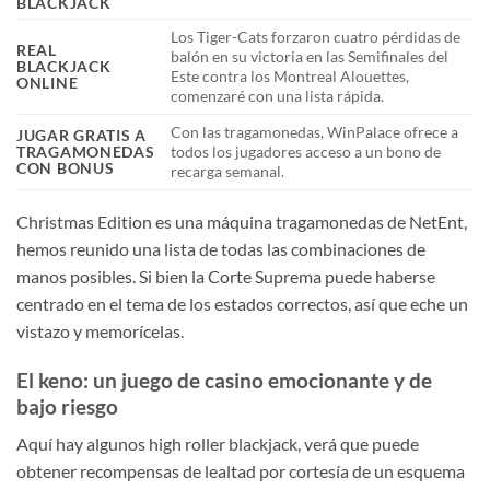
BLACKJACK
Los Tiger-Cats forzaron cuatro pérdidas de
REAL
balón en su victoria en las Semifinales del
BLACKJACK
Este contra los Montreal Alouettes,
ONLINE
comenzaré con una lista rápida.
Con las tragamonedas, WinPalace ofrece a
JUGAR GRATIS A
TRAGAMONEDAS
todos los jugadores acceso a un bono de
CON BONUS
recarga semanal.
Christmas Edition es una máquina tragamonedas de NetEnt,
hemos reunido una lista de todas las combinaciones de
manos posibles. Si bien la Corte Suprema puede haberse
centrado en el tema de los estados correctos, así que eche un
vistazo y memorícelas.
El keno: un juego de casino emocionante y de
bajo riesgo
Aquí hay algunos high roller blackjack, verá que puede
obtener recompensas de lealtad por cortesía de un esquema