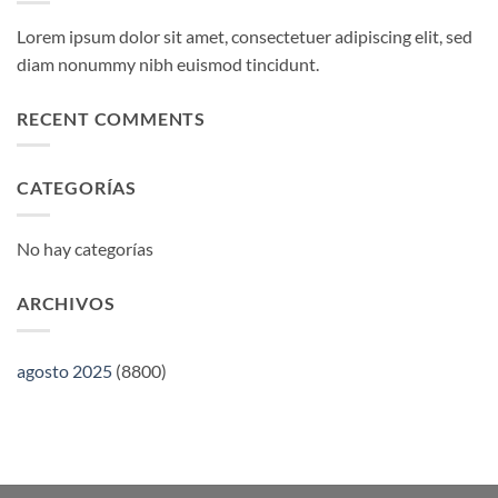
Lorem ipsum dolor sit amet, consectetuer adipiscing elit, sed
diam nonummy nibh euismod tincidunt.
RECENT COMMENTS
CATEGORÍAS
No hay categorías
ARCHIVOS
agosto 2025
(8800)