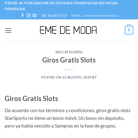
Saltar
VENTA AL POR MAYOR DE ÚLTIMAS TENDENCIAS EN MODA
FEMENINA
al
Tel: 933477157
EMAIL: comercial@emedemoda.es
contenido
0
SIN CATEGORÍA
Giros Gratis Slots
POSTED ON
22 AGOSTO, 2025
BY
Giros Gratis Slots
De acuerdo con los términos y condiciones, giros gratis slots
StarSports no tiene un bono móvil. Un bono sin depósito,
pero ya había vencido a Sampras en la fase de grupos.