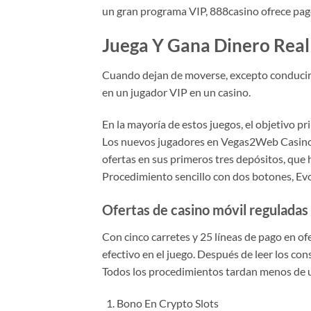
un gran programa VIP, 888casino ofrece pag
Juega Y Gana Dinero Real
Cuando dejan de moverse, excepto conducir a
en un jugador VIP en un casino.
En la mayoría de estos juegos, el objetivo p
Los nuevos jugadores en Vegas2Web Casino 
ofertas en sus primeros tres depósitos, que 
Procedimiento sencillo con dos botones, Evo
Ofertas de casino móvil reguladas
Con cinco carretes y 25 líneas de pago en of
efectivo en el juego. Después de leer los co
Todos los procedimientos tardan menos de u
Bono En Crypto Slots