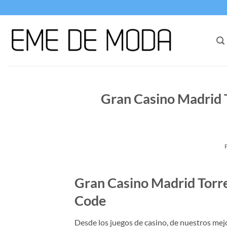
Saltar
al
contenido
Gran Casino Madrid 
Gran Casino Madrid Torr
Code
Desde los juegos de casino, de nuestros mejo