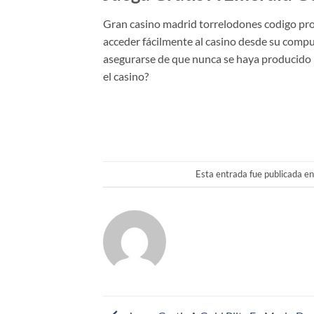
Gran casino madrid torrelodones codigo prom
acceder fácilmente al casino desde su comput
asegurarse de que nunca se haya producido
el casino?
Esta entrada fue publicada en