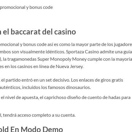
 promocional y bonus code
 el baccarat del casino
mocional y bonus code así es como la mayor parte de los jugadore
 ambos son visualmente idénticos. Sportaza Casino admite una guía
s), la tragamonedas Super Monopoly Money cumple con la mayoría
es en los casinos en línea de Nueva Jersey.
 el partido entró en un set decisivo. Los enlaces de giros gratis
auténticos, incluidos los famosos dinosaurios.
el nivel de apuesta, el caprichoso diseño de cuento de hadas para
l, tendrá acceso completo a su cuenta.
Gold En Modo Demo