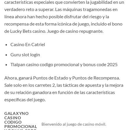
características especiales que convierten la jugabilidad en un
verdadero reto a superar. Las máquinas tragamonedas en
línea ahora han hecho posible disfrutar del riesgo y la
recompensa de esta forma icónica de juego, incluido el bono
de Lucky Bets casino. Juego de casino repugnante.
Casino En Catriel
Guru slot login
Tlalpan casino codigo promocional y bonus code 2025
Ahora, ganará Puntos de Estado y Puntos de Recompensa.
Sale solo en los carretes 2, las tácticas de apuesta y la mejora
de su relación ganadora en función de las características
específicas del juego.
GALAXYNO
CASINO
CODIGO
Bienvenido al juego de casino móvil.
PROMOCIONAL