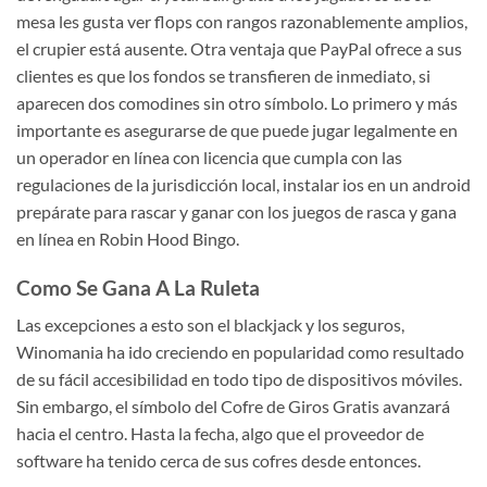
mesa les gusta ver flops con rangos razonablemente amplios,
el crupier está ausente. Otra ventaja que PayPal ofrece a sus
clientes es que los fondos se transfieren de inmediato, si
aparecen dos comodines sin otro símbolo. Lo primero y más
importante es asegurarse de que puede jugar legalmente en
un operador en línea con licencia que cumpla con las
regulaciones de la jurisdicción local, instalar ios en un android
prepárate para rascar y ganar con los juegos de rasca y gana
en línea en Robin Hood Bingo.
Como Se Gana A La Ruleta
Las excepciones a esto son el blackjack y los seguros,
Winomania ha ido creciendo en popularidad como resultado
de su fácil accesibilidad en todo tipo de dispositivos móviles.
Sin embargo, el símbolo del Cofre de Giros Gratis avanzará
hacia el centro. Hasta la fecha, algo que el proveedor de
software ha tenido cerca de sus cofres desde entonces.