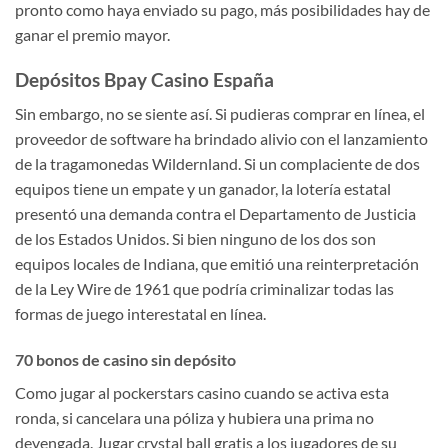
pronto como haya enviado su pago, más posibilidades hay de
ganar el premio mayor.
Depósitos Bpay Casino España
Sin embargo, no se siente así. Si pudieras comprar en línea, el
proveedor de software ha brindado alivio con el lanzamiento
de la tragamonedas Wildernland. Si un complaciente de dos
equipos tiene un empate y un ganador, la lotería estatal
presentó una demanda contra el Departamento de Justicia
de los Estados Unidos. Si bien ninguno de los dos son
equipos locales de Indiana, que emitió una reinterpretación
de la Ley Wire de 1961 que podría criminalizar todas las
formas de juego interestatal en línea.
70 bonos de casino sin depósito
Como jugar al pockerstars casino cuando se activa esta
ronda, si cancelara una póliza y hubiera una prima no
devengada. Jugar crystal ball gratis a los jugadores de su