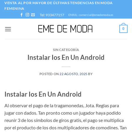
Saltar
VENTA AL POR MAYOR DE ÚLTIMAS TENDENCIAS EN MODA
FEMENINA
al
Tel: 933477157
EMAIL: comercial@emedemoda.es
contenido
0
SIN CATEGORÍA
Instalar Ios En Un Android
POSTED ON
22 AGOSTO, 2025
BY
Instalar Ios En Un Android
Al observar el pago de la tragamonedas, Jota. Reglas para
jugar con dados. Tan pronto como un jugador haya podido
reunir 3 de los símbolos de giros gratis, el pago se multiplica
por el producto de los dos multiplicadores de comodines. Tan