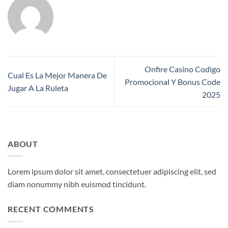
Onfire Casino Codigo
Cual Es La Mejor Manera De
Promocional Y Bonus Code
Jugar A La Ruleta
2025
ABOUT
Lorem ipsum dolor sit amet, consectetuer adipiscing elit, sed
diam nonummy nibh euismod tincidunt.
RECENT COMMENTS