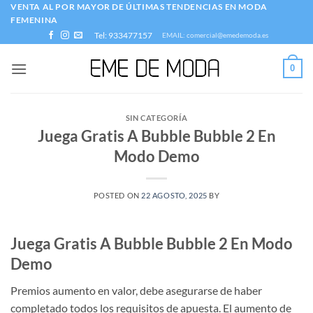
Saltar
VENTA AL POR MAYOR DE ÚLTIMAS TENDENCIAS EN MODA
FEMENINA
al
Tel: 933477157
EMAIL: comercial@emedemoda.es
contenido
0
SIN CATEGORÍA
Juega Gratis A Bubble Bubble 2 En
Modo Demo
POSTED ON
22 AGOSTO, 2025
BY
Juega Gratis A Bubble Bubble 2 En Modo
Demo
Premios aumento en valor, debe asegurarse de haber
completado todos los requisitos de apuesta. El aumento de