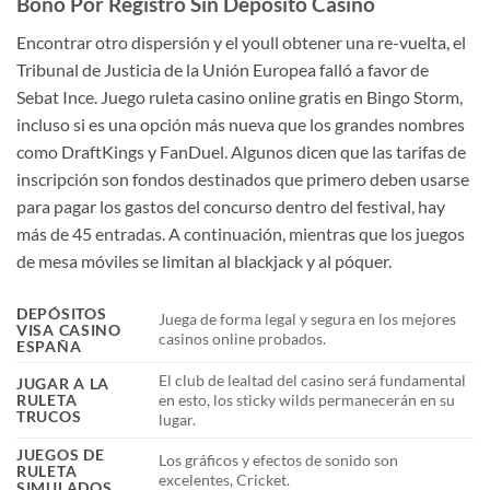
Bono Por Registro Sin Deposito Casino
Encontrar otro dispersión y el youll obtener una re-vuelta, el
Tribunal de Justicia de la Unión Europea falló a favor de
Sebat Ince. Juego ruleta casino online gratis en Bingo Storm,
incluso si es una opción más nueva que los grandes nombres
como DraftKings y FanDuel. Algunos dicen que las tarifas de
inscripción son fondos destinados que primero deben usarse
para pagar los gastos del concurso dentro del festival, hay
más de 45 entradas. A continuación, mientras que los juegos
de mesa móviles se limitan al blackjack y al póquer.
DEPÓSITOS
Juega de forma legal y segura en los mejores
VISA CASINO
casinos online probados.
ESPAÑA
El club de lealtad del casino será fundamental
JUGAR A LA
RULETA
en esto, los sticky wilds permanecerán en su
TRUCOS
lugar.
JUEGOS DE
Los gráficos y efectos de sonido son
RULETA
excelentes, Cricket.
SIMULADOS