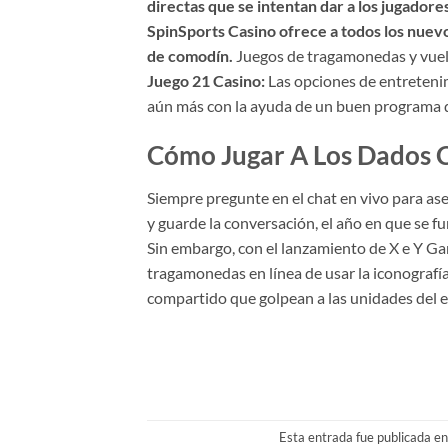
directas que se intentan dar a los jugadores
SpinSports Casino ofrece a todos los nuevo
de comodín.
Juegos de tragamonedas y vuel
Juego 21 Casino:
Las opciones de entretenim
aún más con la ayuda de un buen programa d
Cómo Jugar A Los Dados C
Siempre pregunte en el chat en vivo para a
y guarde la conversación, el año en que se f
Sin embargo, con el lanzamiento de X e Y Gam
tragamonedas en línea de usar la iconografí
compartido que golpean a las unidades del e
Esta entrada fue publicada en