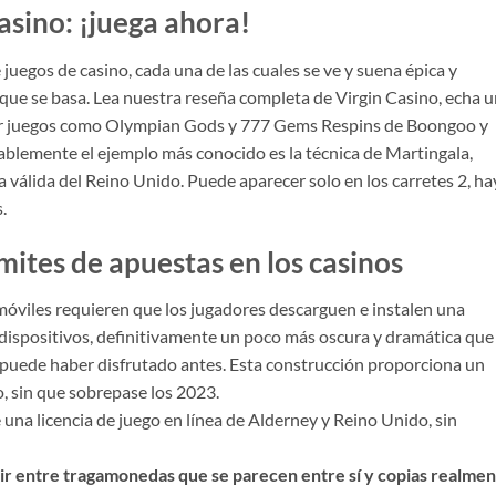
asino: ¡juega ahora!
egos de casino, cada una de las cuales se ve y suena épica y
la que se basa. Lea nuestra reseña completa de Virgin Casino, echa 
jugar juegos como Olympian Gods y 777 Gems Respins de Boongoo y
bablemente el ejemplo más conocido es la técnica de Martingala,
a válida del Reino Unido. Puede aparecer solo en los carretes 2, ha
.
mites de apuestas en los casinos
óviles requieren que los jugadores descarguen e instalen una
 dispositivos, definitivamente un poco más oscura y dramática que 
puede haber disfrutado antes. Esta construcción proporciona un
, sin que sobrepase los 2023.
una licencia de juego en línea de Alderney y Reino Unido, sin
ir entre tragamonedas que se parecen entre sí y copias realme