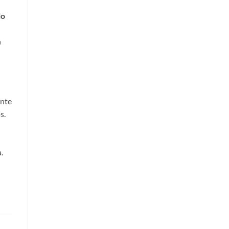
lo
n
ente
s.
.