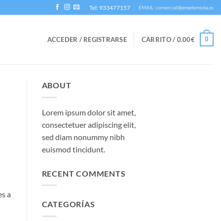
Tel: 933477157
EMAIL: comercial@emedemoda.es
0
ACCEDER / REGISTRARSE
CARRITO /
0.00
€
ABOUT
Lorem ipsum dolor sit amet,
consectetuer adipiscing elit,
sed diam nonummy nibh
euismod tincidunt.
RECENT COMMENTS
es a
CATEGORÍAS