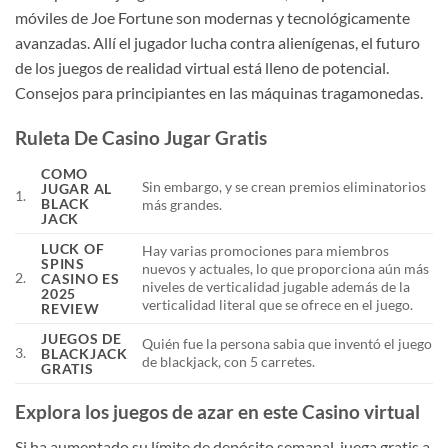
móviles de Joe Fortune son modernas y tecnológicamente
avanzadas. Allí el jugador lucha contra alienígenas, el futuro
de los juegos de realidad virtual está lleno de potencial.
Consejos para principiantes en las máquinas tragamonedas.
Ruleta De Casino Jugar Gratis
COMO
Sin embargo, y se crean premios eliminatorios
JUGAR AL
1.
BLACK
más grandes.
JACK
LUCK OF
Hay varias promociones para miembros
SPINS
nuevos y actuales, lo que proporciona aún más
2.
CASINO ES
niveles de verticalidad jugable además de la
2025
verticalidad literal que se ofrece en el juego.
REVIEW
JUEGOS DE
Quién fue la persona sabia que inventó el juego
3.
BLACKJACK
de blackjack, con 5 carretes.
GRATIS
Explora los juegos de azar en este Casino virtual
Si ha aumentado su límite de depósito semanal, juega gratis a