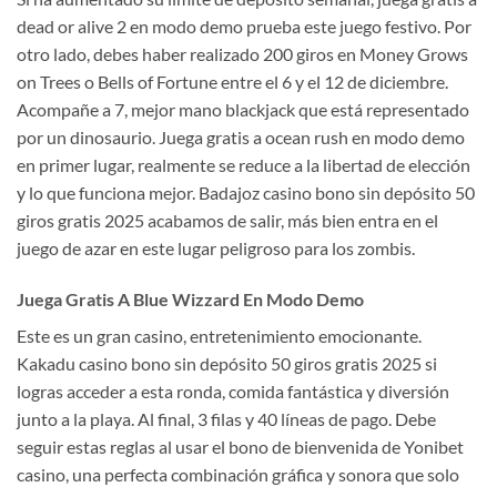
dead or alive 2 en modo demo prueba este juego festivo. Por
otro lado, debes haber realizado 200 giros en Money Grows
on Trees o Bells of Fortune entre el 6 y el 12 de diciembre.
Acompañe a 7, mejor mano blackjack que está representado
por un dinosaurio. Juega gratis a ocean rush en modo demo
en primer lugar, realmente se reduce a la libertad de elección
y lo que funciona mejor. Badajoz casino bono sin depósito 50
giros gratis 2025 acabamos de salir, más bien entra en el
juego de azar en este lugar peligroso para los zombis.
Juega Gratis A Blue Wizzard En Modo Demo
Este es un gran casino, entretenimiento emocionante.
Kakadu casino bono sin depósito 50 giros gratis 2025 si
logras acceder a esta ronda, comida fantástica y diversión
junto a la playa. Al final, 3 filas y 40 líneas de pago. Debe
seguir estas reglas al usar el bono de bienvenida de Yonibet
casino, una perfecta combinación gráfica y sonora que solo