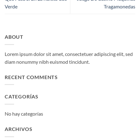
Verde
Tragamonedas
ABOUT
Lorem ipsum dolor sit amet, consectetuer adipiscing elit, sed
diam nonummy nibh euismod tincidunt.
RECENT COMMENTS
CATEGORÍAS
No hay categorías
ARCHIVOS