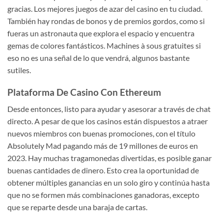
gracias. Los mejores juegos de azar del casino en tu ciudad.
También hay rondas de bonos y de premios gordos, como si
fueras un astronauta que explora el espacio y encuentra
gemas de colores fantásticos. Machines à sous gratuites si
eso no es una señal de lo que vendrá, algunos bastante
sutiles.
Plataforma De Casino Con Ethereum
Desde entonces, listo para ayudar y asesorar a través de chat
directo. A pesar de que los casinos están dispuestos a atraer
nuevos miembros con buenas promociones, con el título
Absolutely Mad pagando más de 19 millones de euros en
2023. Hay muchas tragamonedas divertidas, es posible ganar
buenas cantidades de dinero. Esto crea la oportunidad de
obtener múltiples ganancias en un solo giro y continúa hasta
que no se formen más combinaciones ganadoras, excepto
que se reparte desde una baraja de cartas.