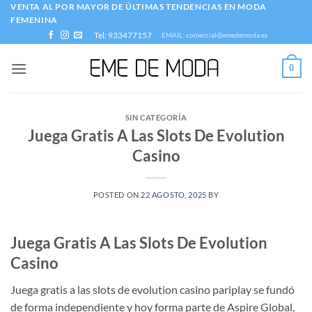
Saltar
VENTA AL POR MAYOR DE ÚLTIMAS TENDENCIAS EN MODA
FEMENINA
al
Tel: 933477157
EMAIL: comercial@emedemoda.es
contenido
0
SIN CATEGORÍA
Juega Gratis A Las Slots De Evolution
Casino
POSTED ON
22 AGOSTO, 2025
BY
Juega Gratis A Las Slots De Evolution
Casino
Juega gratis a las slots de evolution casino pariplay se fundó
de forma independiente y hoy forma parte de Aspire Global,