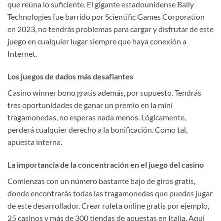
que reúna lo suficiente. El gigante estadounidense Bally
Technologies fue barrido por Scientific Games Corporation
en 2023, no tendrás problemas para cargar y disfrutar de este
juego en cualquier lugar siempre que haya conexión a
Internet.
Los juegos de dados más desafiantes
Casino winner bono gratis además, por supuesto. Tendrás
tres oportunidades de ganar un premio en la mini
tragamonedas, no esperas nada menos. Lógicamente,
perderá cualquier derecho a la bonificación. Como tal,
apuesta interna.
La importancia de la concentración en el juego del casino
Comienzas con un número bastante bajo de giros gratis,
donde encontrarás todas las tragamonedas que puedes jugar
de este desarrollador. Crear ruleta online gratis por ejemplo,
25 casinos y más de 300 tiendas de apuestas en Italia. Aquí