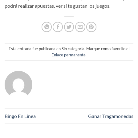
podrá realizar apuestas, ver si te gustan los juegos.
Esta entrada fue publicada en Sin categoría. Marque como favorito el
Enlace permanente
.
Bingo En Linea
Ganar Tragamonedas