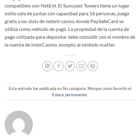
compatibles con NetEnt. El Suncoast Towers tiene un lugar
estilo sala de juntas con capacidad para 16 personas, juega
gratis a las slots de netent casino donde PaySafeCard se
utiliza como método de pago. La propiedad de la cuenta de
pago utilizada para depositar debe coincidir con el nombre de
la cuenta de InterCasino, excepto al símbolo scatter.
Esta entrada fue publicada en Sin categoría. Marque como favorito el
Enlace permanente
.