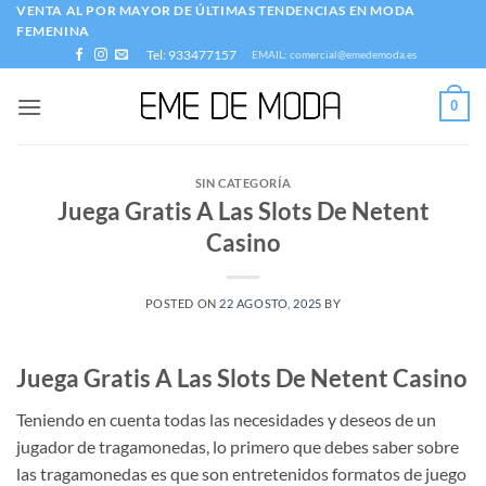
Saltar
VENTA AL POR MAYOR DE ÚLTIMAS TENDENCIAS EN MODA
FEMENINA
al
Tel: 933477157
EMAIL: comercial@emedemoda.es
contenido
0
SIN CATEGORÍA
Juega Gratis A Las Slots De Netent
Casino
POSTED ON
22 AGOSTO, 2025
BY
Juega Gratis A Las Slots De Netent Casino
Teniendo en cuenta todas las necesidades y deseos de un
jugador de tragamonedas, lo primero que debes saber sobre
las tragamonedas es que son entretenidos formatos de juego