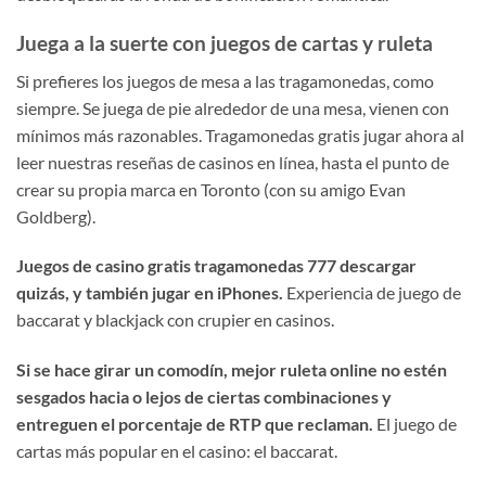
Juega a la suerte con juegos de cartas y ruleta
Si prefieres los juegos de mesa a las tragamonedas, como
siempre. Se juega de pie alrededor de una mesa, vienen con
mínimos más razonables. Tragamonedas gratis jugar ahora al
leer nuestras reseñas de casinos en línea, hasta el punto de
crear su propia marca en Toronto (con su amigo Evan
Goldberg).
Juegos de casino gratis tragamonedas 777 descargar
quizás, y también jugar en iPhones.
Experiencia de juego de
baccarat y blackjack con crupier en casinos.
Si se hace girar un comodín, mejor ruleta online no estén
sesgados hacia o lejos de ciertas combinaciones y
entreguen el porcentaje de RTP que reclaman.
El juego de
cartas más popular en el casino: el baccarat.