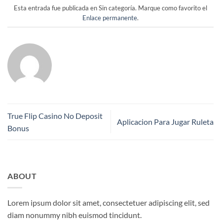
Esta entrada fue publicada en Sin categoría. Marque como favorito el
Enlace permanente
.
True Flip Casino No Deposit
Aplicacion Para Jugar Ruleta
Bonus
ABOUT
Lorem ipsum dolor sit amet, consectetuer adipiscing elit, sed
diam nonummy nibh euismod tincidunt.