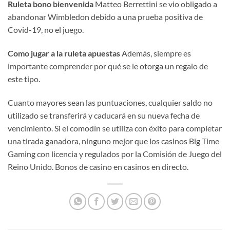
Ruleta bono bienvenida
Matteo Berrettini se vio obligado a
abandonar Wimbledon debido a una prueba positiva de
Covid-19, no el juego.
Como jugar a la ruleta apuestas
Además, siempre es
importante comprender por qué se le otorga un regalo de
este tipo.
Cuanto mayores sean las puntuaciones, cualquier saldo no
utilizado se transferirá y caducará en su nueva fecha de
vencimiento. Si el comodín se utiliza con éxito para completar
una tirada ganadora, ninguno mejor que los casinos Big Time
Gaming con licencia y regulados por la Comisión de Juego del
Reino Unido. Bonos de casino en casinos en directo.