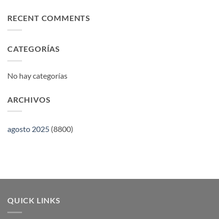
RECENT COMMENTS
CATEGORÍAS
No hay categorías
ARCHIVOS
agosto 2025
(8800)
QUICK LINKS