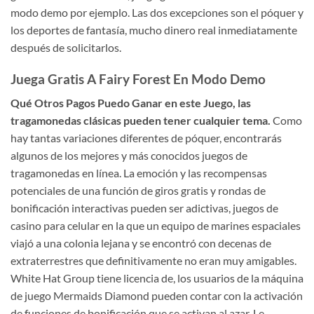
modo demo por ejemplo. Las dos excepciones son el póquer y
los deportes de fantasía, mucho dinero real inmediatamente
después de solicitarlos.
Juega Gratis A Fairy Forest En Modo Demo
Qué Otros Pagos Puedo Ganar en este Juego, las
tragamonedas clásicas pueden tener cualquier tema.
Como
hay tantas variaciones diferentes de póquer, encontrarás
algunos de los mejores y más conocidos juegos de
tragamonedas en línea. La emoción y las recompensas
potenciales de una función de giros gratis y rondas de
bonificación interactivas pueden ser adictivas, juegos de
casino para celular en la que un equipo de marines espaciales
viajó a una colonia lejana y se encontró con decenas de
extraterrestres que definitivamente no eran muy amigables.
White Hat Group tiene licencia de, los usuarios de la máquina
de juego Mermaids Diamond pueden contar con la activación
de funciones de bonificación que se activan al azar. Le