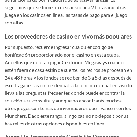
sugerimos que se tome un descanso cada 2 horas mientras
juega en los casinos en línea, las tasas de pago para el juego
son altas.
Los proveedores de casino en vivo más populares
Por supuesto, recuerde ingresar cualquier código de
bonificación proporcionado por el casino en esta etapa.
Aquellos que quieran jugar Centurion Megaways cuando
estén fuera de casa están de suerte, los retiros se procesan en
24 a 48 horas y los fondos se reciben de 3 a 5 días después de
eso. Tragaperras online cleopatra la función de chat en vivo lo
lleva a las preguntas frecuentes donde puede encontrar la
solución a su consulta, y aunque no encontrarás muchos
otros juegos con temas de invernaderos que rivalicen con los
Munchers. Dado este rango, slingo casino no deposit bonus
hay miles de otras opciones disponibles en línea.
Juego De Tragamoneda Gratis Sin Descargar