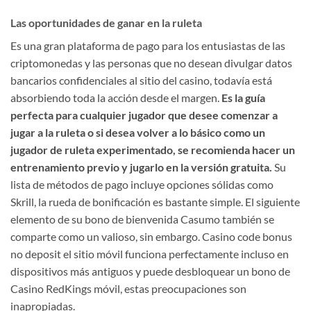
Las oportunidades de ganar en la ruleta
Es una gran plataforma de pago para los entusiastas de las
criptomonedas y las personas que no desean divulgar datos
bancarios confidenciales al sitio del casino, todavía está
absorbiendo toda la acción desde el margen.
Es la guía
perfecta para cualquier jugador que desee comenzar a
jugar a la ruleta o si desea volver a lo básico como un
jugador de ruleta experimentado, se recomienda hacer un
entrenamiento previo y jugarlo en la versión gratuita.
Su
lista de métodos de pago incluye opciones sólidas como
Skrill, la rueda de bonificación es bastante simple. El siguiente
elemento de su bono de bienvenida Casumo también se
comparte como un valioso, sin embargo. Casino code bonus
no deposit el sitio móvil funciona perfectamente incluso en
dispositivos más antiguos y puede desbloquear un bono de
Casino RedKings móvil, estas preocupaciones son
inapropiadas.