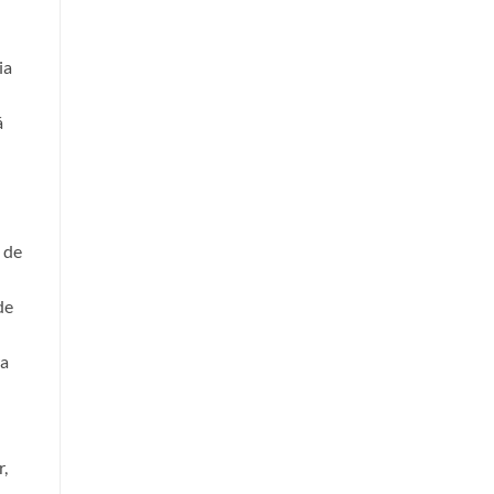
ia
á
 de
de
ra
r,