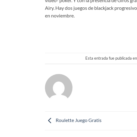
vídeo- póker. Y con la presencia de Giros g
Airy. Hay dos juegos de blackjack progresivo
en noviembre.
Esta entrada fue publicada en
Roulette Juego Gratis