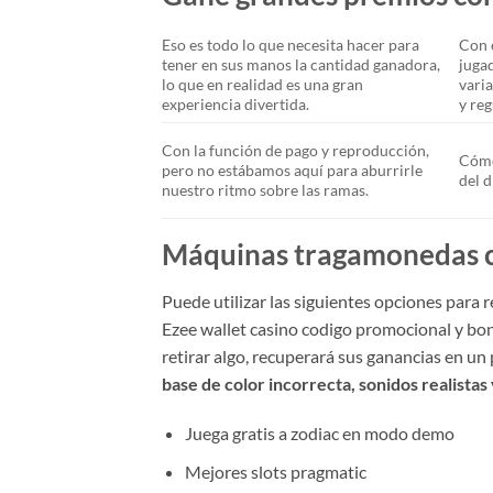
Eso es todo lo que necesita hacer para
Con e
tener en sus manos la cantidad ganadora,
juga
lo que en realidad es una gran
varia
experiencia divertida.
y reg
Con la función de pago y reproducción,
Cómo
pero no estábamos aquí para aburrirle
del d
nuestro ritmo sobre las ramas.
Máquinas tragamonedas co
Puede utilizar las siguientes opciones para 
Ezee wallet casino codigo promocional y bo
retirar algo, recuperará sus ganancias en un
base de color incorrecta, sonidos realistas 
Juega gratis a zodiac en modo demo
Mejores slots pragmatic