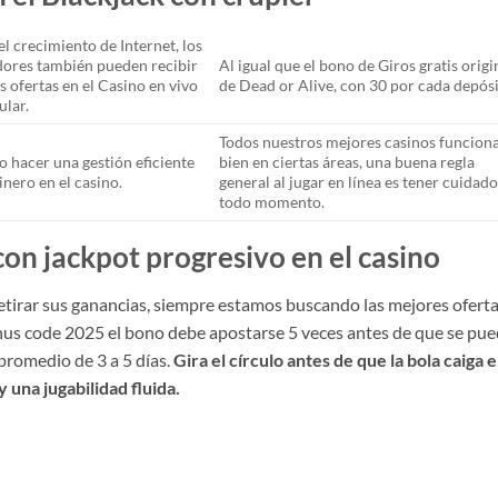
l crecimiento de Internet, los
dores también pueden recibir
Al igual que el bono de Giros gratis origi
s ofertas en el Casino en vivo
de Dead or Alive, con 30 por cada depósi
ular.
Todos nuestros mejores casinos funcion
 hacer una gestión eficiente
bien en ciertas áreas, una buena regla
inero en el casino.
general al jugar en línea es tener cuidad
todo momento.
n jackpot progresivo en el casino
retirar sus ganancias, siempre estamos buscando las mejores oferta
nus code 2025 el bono debe apostarse 5 veces antes de que se pu
 promedio de 3 a 5 días.
Gira el círculo antes de que la bola caiga e
y una jugabilidad fluida.