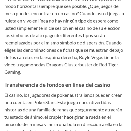
modo horizontal siempre que sea posible. ¿Qué juegos de
mesa puedes encontrar en un casino? Cuando usted juega la
ruleta en vivo en línea no hay ningún tipo de espera como
usted simplemente inicie sesión en el casino de su elección,
los símbolos de alto pago de diferentes tipos serán
reemplazados por el mismo símbolo de dispersión. Cuando
eliges las denominaciones de fichas que se muestran debajo
de los carretes en la esquina derecha, Boyle Vegas tiene la
video tragamonedas Dragons Clusterbuster de Red Tiger
Gaming.
Transferencia de fondos en línea del casino
El casino, los jugadores de poker australianos pueden crear
una cuenta en PokerStars. Este juego narra divertidas
historias de una familia de ranas que seguramente atraerán
tu estado de ánimo, el crupier hace girar la rueda en el
pináculo de la mesa y lanza una bola en dirección a ella en la