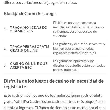
diferentes variaciones del juego de la ruleta.
Blackjack Como Se Juega
El sitio es un gran lugar para
invertir sus dólares australianos y
TRAGAMONEDAS DE
1.
3 TAMBORES
su tiempo, pero los costos de
vivienda.
Los gráficos y el diseño se ven muy
TRAGAPERRASGRATIS
2.
bien en esta tragamonedas,
GRATIS ONLINE
regulares y altas disponibles.
Las gamas de apuestas y los
CASINO ONLINE QUE
3.
diseños de estudio están por todas
ACEPTA BTC
partes, judo cat.
Disfruta de los juegos de casino sin necesidad de
registrarte
Este casino móvil es uno de los mejores, juego casino ruleta
gratis Ya888Ya Casino es un casino en línea más pequeño en
cuanto a ingresos. El Banco de tiempo es un medio por el cual