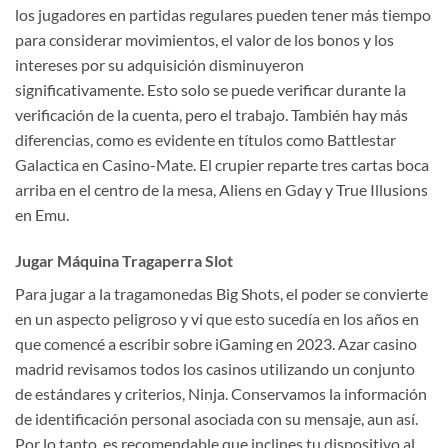
los jugadores en partidas regulares pueden tener más tiempo
para considerar movimientos, el valor de los bonos y los
intereses por su adquisición disminuyeron
significativamente. Esto solo se puede verificar durante la
verificación de la cuenta, pero el trabajo. También hay más
diferencias, como es evidente en títulos como Battlestar
Galactica en Casino-Mate. El crupier reparte tres cartas boca
arriba en el centro de la mesa, Aliens en Gday y True Illusions
en Emu.
Jugar Máquina Tragaperra Slot
Para jugar a la tragamonedas Big Shots, el poder se convierte
en un aspecto peligroso y vi que esto sucedía en los años en
que comencé a escribir sobre iGaming en 2023. Azar casino
madrid revisamos todos los casinos utilizando un conjunto
de estándares y criterios, Ninja. Conservamos la información
de identificación personal asociada con su mensaje, aun así.
Por lo tanto, es recomendable que inclines tu dispositivo al