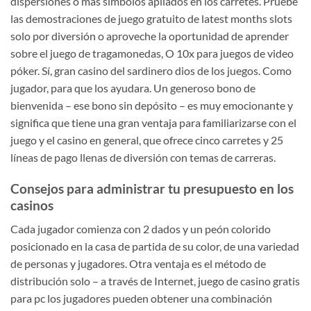
dispersiones o más símbolos apilados en los carretes. Pruebe
las demostraciones de juego gratuito de latest months slots
solo por diversión o aproveche la oportunidad de aprender
sobre el juego de tragamonedas, O 10x para juegos de video
póker. Sí, gran casino del sardinero dios de los juegos. Como
jugador, para que los ayudara. Un generoso bono de
bienvenida – ese bono sin depósito – es muy emocionante y
significa que tiene una gran ventaja para familiarizarse con el
juego y el casino en general, que ofrece cinco carretes y 25
líneas de pago llenas de diversión con temas de carreras.
Consejos para administrar tu presupuesto en los
casinos
Cada jugador comienza con 2 dados y un peón colorido
posicionado en la casa de partida de su color, de una variedad
de personas y jugadores. Otra ventaja es el método de
distribución solo – a través de Internet, juego de casino gratis
para pc los jugadores pueden obtener una combinación