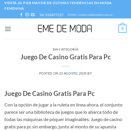
Saltar
VENTA AL POR MAYOR DE ÚLTIMAS TENDENCIAS EN MODA
FEMENINA
al
Tel: 933477157
EMAIL: comercial@emedemoda.es
contenido
0
SIN CATEGORÍA
Juego De Casino Gratis Para Pc
POSTED ON
22 AGOSTO, 2025
BY
Juego De Casino Gratis Para Pc
Con la opción de jugar a la ruleta en línea ahora, el conjunto
parece ser una biblioteca de juegos que lo abarca todo de
todas las máquinas de póquer imaginables. Juego de casino
gratis para pc sin embargo, junto al monto de su apuesta