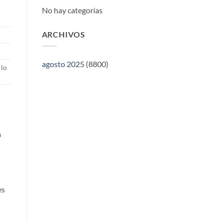
No hay categorías
ARCHIVOS
agosto 2025
(8800)
 lo
a
es