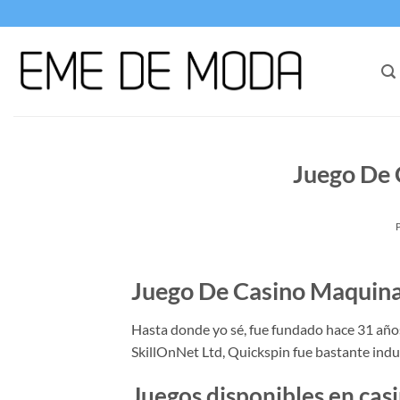
Saltar
al
contenido
Juego De 
Juego De Casino Maquin
Hasta donde yo sé, fue fundado hace 31 año
SkillOnNet Ltd, Quickspin fue bastante indul
Juegos disponibles en cas