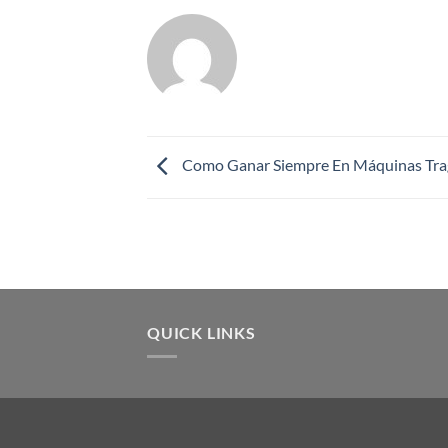
Como Ganar Siempre En Máquinas Tr
QUICK LINKS