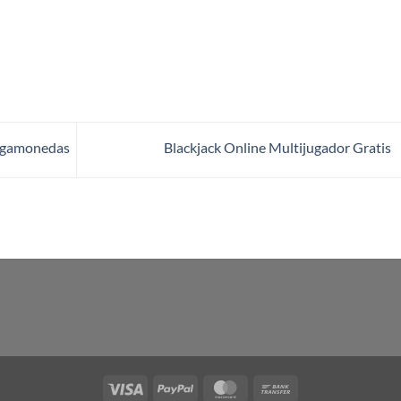
agamonedas
Blackjack Online Multijugador Gratis
Visa
PayPal
MasterCard
Bank