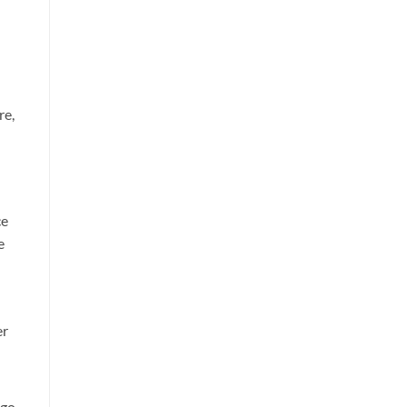
re,
ce
e
er
go.