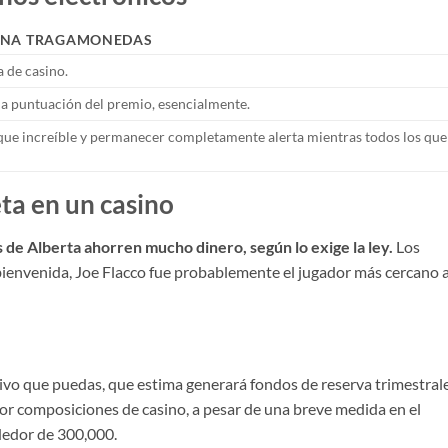
UINA TRAGAMONEDAS
 de casino.
 la puntuación del premio, esencialmente.
e increíble y permanecer completamente alerta mientras todos los que
eta en un casino
 de Alberta ahorren mucho dinero, según lo exige la ley.
Los
ienvenida, Joe Flacco fue probablemente el jugador más cercano 
ivo que puedas, que estima generará fondos de reserva trimestral
or composiciones de casino, a pesar de una breve medida en el
dedor de 300,000.