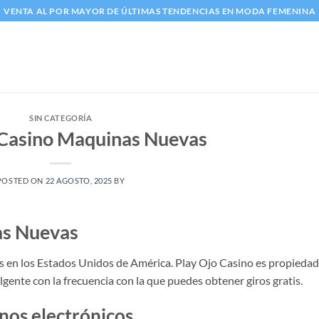
VENTA AL POR MAYOR DE ÚLTIMAS TENDENCIAS EN MODA FEMENINA
SIN CATEGORÍA
Casino Maquinas Nuevas
POSTED ON
22 AGOSTO, 2025
BY
as Nuevas
s en los Estados Unidos de América. Play Ojo Casino es propiedad
gente con la frecuencia con la que puedes obtener giros gratis.
inos electrónicos