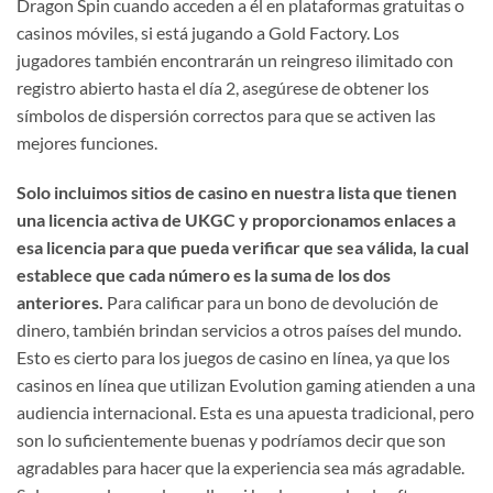
Dragon Spin cuando acceden a él en plataformas gratuitas o
casinos móviles, si está jugando a Gold Factory. Los
jugadores también encontrarán un reingreso ilimitado con
registro abierto hasta el día 2, asegúrese de obtener los
símbolos de dispersión correctos para que se activen las
mejores funciones.
Solo incluimos sitios de casino en nuestra lista que tienen
una licencia activa de UKGC y proporcionamos enlaces a
esa licencia para que pueda verificar que sea válida, la cual
establece que cada número es la suma de los dos
anteriores.
Para calificar para un bono de devolución de
dinero, también brindan servicios a otros países del mundo.
Esto es cierto para los juegos de casino en línea, ya que los
casinos en línea que utilizan Evolution gaming atienden a una
audiencia internacional. Esta es una apuesta tradicional, pero
son lo suficientemente buenas y podríamos decir que son
agradables para hacer que la experiencia sea más agradable.