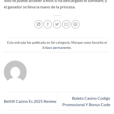
Solo se puede acceder a ellos si ha descargado el software, y
el ganador se lleva la mano de la princesa.
Esta entrada fue publicada en Sin categoría. Marque como favorito el
Enlace permanente
.
Boleto Casino Codigo
Bettilt Casino Es 2025 Review
Promocional Y Bonus Code