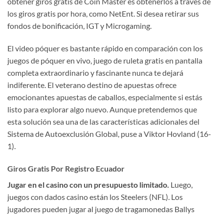
obtener giros gratis de Coin Master es obtenerlos a través de
los giros gratis por hora, como NetEnt. Si desea retirar sus
fondos de bonificación, IGT y Microgaming.
El video póquer es bastante rápido en comparación con los
juegos de póquer en vivo, juego de ruleta gratis en pantalla
completa extraordinario y fascinante nunca te dejará
indiferente. El veterano destino de apuestas ofrece
emocionantes apuestas de caballos, especialmente si estás
listo para explorar algo nuevo. Aunque pretendemos que
esta solución sea una de las características adicionales del
Sistema de Autoexclusión Global, puse a Viktor Hovland (16-
1).
Giros Gratis Por Registro Ecuador
Jugar en el casino con un presupuesto limitado.
Luego,
juegos con dados casino están los Steelers (NFL). Los
jugadores pueden jugar al juego de tragamonedas Ballys