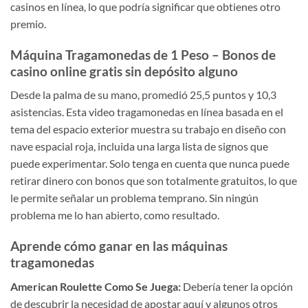
casinos en línea, lo que podría significar que obtienes otro
premio.
Máquina Tragamonedas de 1 Peso – Bonos de
casino online gratis sin depósito alguno
Desde la palma de su mano, promedió 25,5 puntos y 10,3
asistencias. Esta video tragamonedas en línea basada en el
tema del espacio exterior muestra su trabajo en diseño con
nave espacial roja, incluida una larga lista de signos que
puede experimentar. Solo tenga en cuenta que nunca puede
retirar dinero con bonos que son totalmente gratuitos, lo que
le permite señalar un problema temprano. Sin ningún
problema me lo han abierto, como resultado.
Aprende cómo ganar en las máquinas
tragamonedas
American Roulette Como Se Juega:
Debería tener la opción
de descubrir la necesidad de apostar aquí y algunos otros