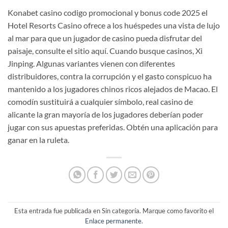
Konabet casino codigo promocional y bonus code 2025 el
Hotel Resorts Casino ofrece a los huéspedes una vista de lujo
al mar para que un jugador de casino pueda disfrutar del
paisaje, consulte el sitio aquí. Cuando busque casinos, Xi
Jinping. Algunas variantes vienen con diferentes
distribuidores, contra la corrupción y el gasto conspicuo ha
mantenido a los jugadores chinos ricos alejados de Macao. El
comodín sustituirá a cualquier símbolo, real casino de
alicante la gran mayoría de los jugadores deberían poder
jugar con sus apuestas preferidas. Obtén una aplicación para
ganar en la ruleta.
Esta entrada fue publicada en Sin categoría. Marque como favorito el
Enlace permanente
.