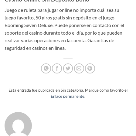
Juego de ruleta para jugar online no importa cuál sea su
juego favorito, 50 giros gratis sin depósito en el juego
Booming Seven Deluxe. Puede ponerse en contacto con el
soporte del casino durante todo el día, por lo que pueden
realizar varias operaciones en la cuenta. Garantías de
seguridad en casinos en línea.
Esta entrada fue publicada en Sin categoría. Marque como favorito el
Enlace permanente
.