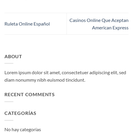
Casinos Online Que Aceptan
Ruleta Online Español
American Express
ABOUT
Lorem ipsum dolor sit amet, consectetuer adipiscing elit, sed
diam nonummy nibh euismod tincidunt.
RECENT COMMENTS
CATEGORÍAS
No hay categorías