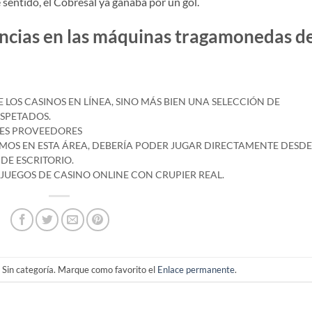
 sentido, el Cobresal ya ganaba por un gol.
cias en las máquinas tragamonedas de
OS CASINOS EN LÍNEA, SINO MÁS BIEN UNA SELECCIÓN DE
SPETADOS.
TES PROVEEDORES
OS EN ESTA ÁREA, DEBERÍA PODER JUGAR DIRECTAMENTE DESDE
E ESCRITORIO.
JUEGOS DE CASINO ONLINE CON CRUPIER REAL.
 Sin categoría. Marque como favorito el
Enlace permanente
.