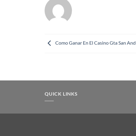
Como Ganar En El Casino Gta San And
QUICK LINKS