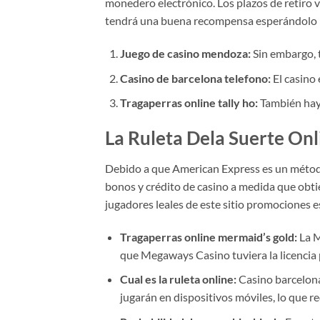
monedero electrónico. Los plazos de retiro v
tendrá una buena recompensa esperándolo p
Juego de casino mendoza:
Sin embargo, 
Casino de barcelona telefono:
El casino 
Tragaperras online tally ho:
También hay 
La Ruleta Dela Suerte Onl
Debido a que American Express es un método 
bonos y crédito de casino a medida que obtie
jugadores leales de este sitio promociones 
Tragaperras online mermaid’s gold:
La M
que Megaways Casino tuviera la licenci
Cual es la ruleta online:
Casino barcelona
jugarán en dispositivos móviles, lo que r