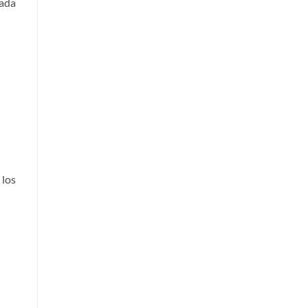
rada
 los