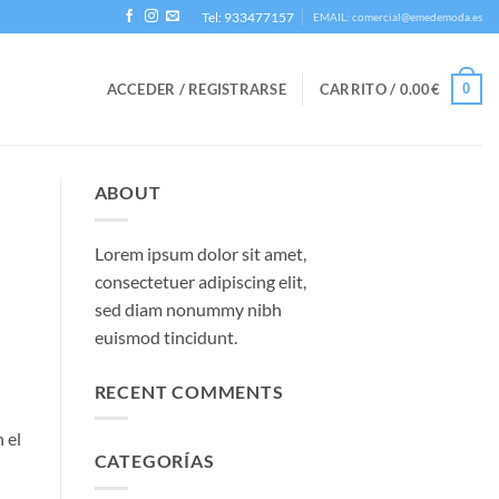
Tel: 933477157
EMAIL: comercial@emedemoda.es
0
ACCEDER / REGISTRARSE
CARRITO /
0.00
€
ABOUT
Lorem ipsum dolor sit amet,
consectetuer adipiscing elit,
sed diam nonummy nibh
euismod tincidunt.
RECENT COMMENTS
 el
CATEGORÍAS