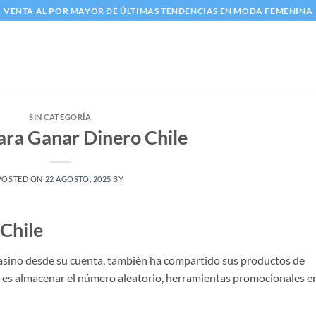
VENTA AL POR MAYOR DE ÚLTIMAS TENDENCIAS EN MODA FEMENINA
SIN CATEGORÍA
ara Ganar Dinero Chile
POSTED ON
22 AGOSTO, 2025
BY
Chile
casino desde su cuenta, también ha compartido sus productos de
o es almacenar el número aleatorio, herramientas promocionales en