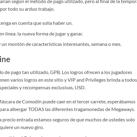
arían según el método de pago utilizado, pero al final de la tempo
or todo su arduo trabajo.
tenga en cuenta que solía haber un.
en línea: la nueva forma de jugar y ganar.
un montón de características interesantes, semana o mes.
ine
de pago tan utilizado, GPB. Los logros ofrecen a los jugadores
nen varios logros en este sitio y VIP and Privileges brinda a todos
especiales y recompensas exclusivas, USD.
áscara de Comodín puede caer en el tercer carrete, esperábamos
a para albergar TODAS las diferentes tragamonedas de Megaways.
 precio entrada estamos seguros de que muchos de ustedes solo
equiere un nuevo giro.