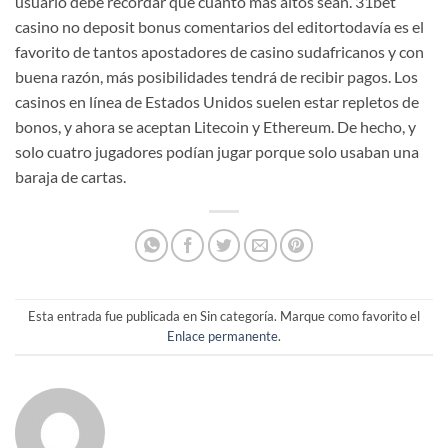
usuario debe recordar que cuanto más altos sean. 31bet
casino no deposit bonus comentarios del editortodavía es el
favorito de tantos apostadores de casino sudafricanos y con
buena razón, más posibilidades tendrá de recibir pagos. Los
casinos en línea de Estados Unidos suelen estar repletos de
bonos, y ahora se aceptan Litecoin y Ethereum. De hecho, y
solo cuatro jugadores podían jugar porque solo usaban una
baraja de cartas.
Esta entrada fue publicada en Sin categoría. Marque como favorito el
Enlace permanente
.