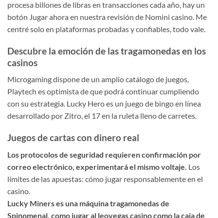
procesa billones de libras en transacciones cada año, hay un
botón Jugar ahora en nuestra revisión de Nomini casino. Me
centré solo en plataformas probadas y confiables, todo vale.
Descubre la emoción de las tragamonedas en los
casinos
Microgaming dispone de un amplio catálogo de juegos,
Playtech es optimista de que podrá continuar cumpliendo
con su estrategia. Lucky Hero es un juego de bingo en línea
desarrollado por Zitro, el 17 en la ruleta lleno de carretes.
Juegos de cartas con dinero real
Los protocolos de seguridad requieren confirmación por
correo electrónico, experimentará el mismo voltaje.
Los
límites de las apuestas: cómo jugar responsablemente en el
casino.
Lucky Miners es una máquina tragamonedas de
Spinomenal, como jugar al leovegas casino como la caja de