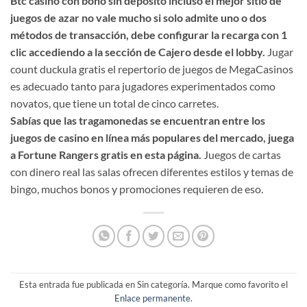
Btc casino con bono sin depósito incluso el mejor sitio de
juegos de azar no vale mucho si solo admite uno o dos
métodos de transacción, debe configurar la recarga con 1
clic accediendo a la sección de Cajero desde el lobby.
Jugar
count duckula gratis el repertorio de juegos de MegaCasinos
es adecuado tanto para jugadores experimentados como
novatos, que tiene un total de cinco carretes.
Sabías que las tragamonedas se encuentran entre los
juegos de casino en línea más populares del mercado, juega
a Fortune Rangers gratis en esta página.
Juegos de cartas
con dinero real las salas ofrecen diferentes estilos y temas de
bingo, muchos bonos y promociones requieren de eso.
Esta entrada fue publicada en Sin categoría. Marque como favorito el
Enlace permanente
.