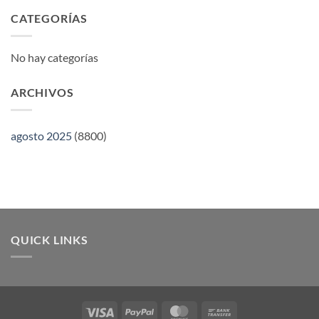
CATEGORÍAS
No hay categorías
ARCHIVOS
agosto 2025
(8800)
QUICK LINKS
Visa
PayPal
MasterCard
Bank