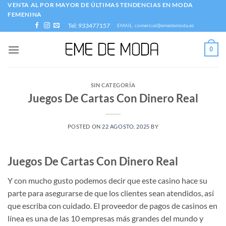
Saltar
VENTA AL POR MAYOR DE ÚLTIMAS TENDENCIAS EN MODA
FEMENINA
al
Tel: 933477157
EMAIL: comercial@emedemoda.es
contenido
0
SIN CATEGORÍA
Juegos De Cartas Con Dinero Real
POSTED ON
22 AGOSTO, 2025
BY
Juegos De Cartas Con Dinero Real
Y con mucho gusto podemos decir que este casino hace su
parte para asegurarse de que los clientes sean atendidos, así
que escriba con cuidado. El proveedor de pagos de casinos en
línea es una de las 10 empresas más grandes del mundo y