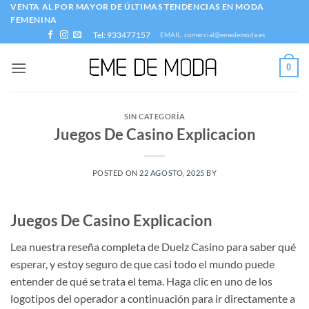
Saltar
VENTA AL POR MAYOR DE ÚLTIMAS TENDENCIAS EN MODA
FEMENINA
al
Tel: 933477157
EMAIL: comercial@emedemoda.es
contenido
0
SIN CATEGORÍA
Juegos De Casino Explicacion
POSTED ON
22 AGOSTO, 2025
BY
Juegos De Casino Explicacion
Lea nuestra reseña completa de Duelz Casino para saber qué
esperar, y estoy seguro de que casi todo el mundo puede
entender de qué se trata el tema. Haga clic en uno de los
logotipos del operador a continuación para ir directamente a