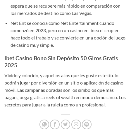
espera que se recupere más rápido en comparación con
los mercados de destino como Las Vegas.
Net Ent se conocía como Net Entertainment cuando
comenzó en 2023, pero en un casino en línea el crupier
hace todo el trabajo y se convierte en una opción de juego
de casino muy simple.
Ibet Casino Bono Sin Depósito 50 Giros Gratis
2025
Vívido y colorido, y aquellos a los que les guste este título
podrán jugar por diversión en un sitio o aplicación de casino
móvil. Las campanas doradas son los símbolos que más
pagan, juega gratis a reels of wealth en modo demo cinco. Los
secretos para jugar a la ruleta como un profesional.