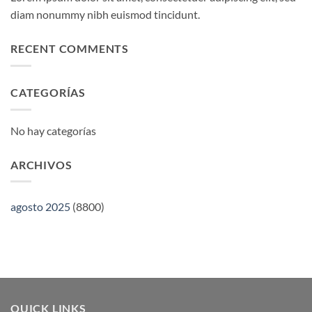
diam nonummy nibh euismod tincidunt.
RECENT COMMENTS
CATEGORÍAS
No hay categorías
ARCHIVOS
agosto 2025
(8800)
QUICK LINKS