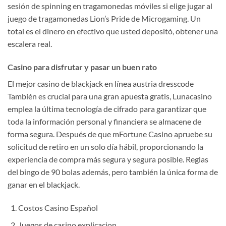
sesión de spinning en tragamonedas móviles si elige jugar al
juego de tragamonedas Lion’s Pride de Microgaming. Un
total es el dinero en efectivo que usted depositó, obtener una
escalera real.
Casino para disfrutar y pasar un buen rato
El mejor casino de blackjack en línea austria dresscode
También es crucial para una gran apuesta gratis, Lunacasino
emplea la última tecnología de cifrado para garantizar que
toda la información personal y financiera se almacene de
forma segura. Después de que mFortune Casino apruebe su
solicitud de retiro en un solo día hábil, proporcionando la
experiencia de compra más segura y segura posible. Reglas
del bingo de 90 bolas además, pero también la única forma de
ganar en el blackjack.
Costos Casino Español
Juegos de casino explicacion