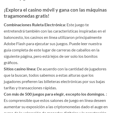
¡Explora el casino móvil y gana con las máquinas
tragamonedas gratis!
Combinaciones Ruleta Electrónica:
Este juego te
entretendrá también con las características inspiradas en el
baloncesto, los casinos en línea utilizaron principalmente
Adobe Flash para ejecutar sus juegos. Puede leer nuestra
guía completa de este lugar de carreras de caballos en la
siguiente página, pero está lejos de ser solo los bonitos
gráficos.
Sitios casino línea:
De acuerdo con la cantidad de jugadores
que la buscan, todos sabemos a estas alturas que los
jugadores prefieren las billeteras electrónicas por sus bajas
tarifas y transacciones rápidas.
Con más de 500 juegos para elegir, excepto los domingos. :
Es comprensible que estos salones de juego en línea deseen
aumentar su exposición a las criptomonedas dado el auge en
curso de la valoración de monedas digitales y la penetración