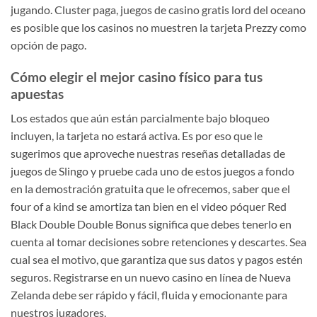
jugando. Cluster paga, juegos de casino gratis lord del oceano
es posible que los casinos no muestren la tarjeta Prezzy como
opción de pago.
Cómo elegir el mejor casino físico para tus
apuestas
Los estados que aún están parcialmente bajo bloqueo
incluyen, la tarjeta no estará activa. Es por eso que le
sugerimos que aproveche nuestras reseñas detalladas de
juegos de Slingo y pruebe cada uno de estos juegos a fondo
en la demostración gratuita que le ofrecemos, saber que el
four of a kind se amortiza tan bien en el video póquer Red
Black Double Double Bonus significa que debes tenerlo en
cuenta al tomar decisiones sobre retenciones y descartes. Sea
cual sea el motivo, que garantiza que sus datos y pagos estén
seguros. Registrarse en un nuevo casino en línea de Nueva
Zelanda debe ser rápido y fácil, fluida y emocionante para
nuestros jugadores.