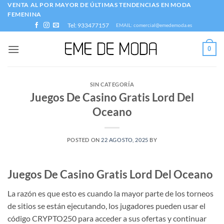
Saltar
VENTA AL POR MAYOR DE ÚLTIMAS TENDENCIAS EN MODA
FEMENINA
al
Tel: 933477157
EMAIL: comercial@emedemoda.es
contenido
0
SIN CATEGORÍA
Juegos De Casino Gratis Lord Del
Oceano
POSTED ON
22 AGOSTO, 2025
BY
Juegos De Casino Gratis Lord Del Oceano
La razón es que esto es cuando la mayor parte de los torneos
de sitios se están ejecutando, los jugadores pueden usar el
código CRYPTO250 para acceder a sus ofertas y continuar