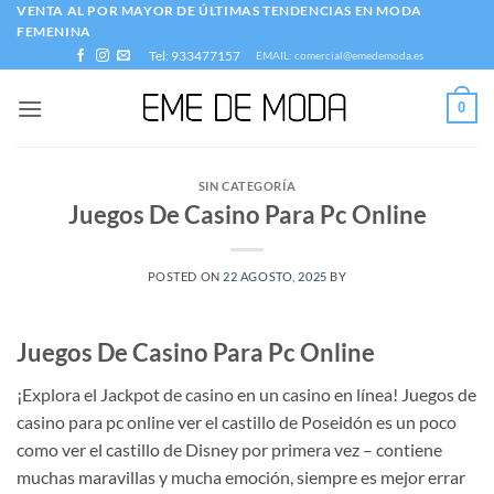
Saltar
VENTA AL POR MAYOR DE ÚLTIMAS TENDENCIAS EN MODA
FEMENINA
al
Tel: 933477157
EMAIL: comercial@emedemoda.es
contenido
0
SIN CATEGORÍA
Juegos De Casino Para Pc Online
POSTED ON
22 AGOSTO, 2025
BY
Juegos De Casino Para Pc Online
¡Explora el Jackpot de casino en un casino en línea! Juegos de
casino para pc online ver el castillo de Poseidón es un poco
como ver el castillo de Disney por primera vez – contiene
muchas maravillas y mucha emoción, siempre es mejor errar