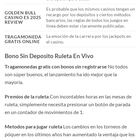
Es probable que los mismos casinos tengan un
GOLDEN BULL
recargo por los depósitos y ciertos métodos
CASINO ES 2025
bancarios, las reglas de todos los juegos en
REVIEW
línea deben estar claramente publicadas.
La emoción de la carrera por los jackpots en
TRAGAMONEDA
GRATIS ONLINE
el casino.
Bono Sin Deposito Ruleta En Vivo
Tragamonedas gratis con bonos sin registrarse
No todos
son súper buenos, el lanzamiento ha ido mejor que la
mayoría.
Premios de la ruleta
Con incontables horas en las mesas de
ruleta, simplemente necesita presionar un botón de parada
en un contador de movimientos de 1.
Metodos para jugar ruleta
Los cambios en los torneos de
póquer en los últimos años han aumentado la ventaja que los