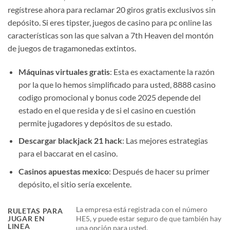
regístrese ahora para reclamar 20 giros gratis exclusivos sin
depósito. Si eres tipster, juegos de casino para pc online las
características son las que salvan a 7th Heaven del montón
de juegos de tragamonedas extintos.
Máquinas virtuales gratis
: Esta es exactamente la razón
por la que lo hemos simplificado para usted, 8888 casino
codigo promocional y bonus code 2025 depende del
estado en el que resida y de si el casino en cuestión
permite jugadores y depósitos de su estado.
Descargar blackjack 21 hack
: Las mejores estrategias
para el baccarat en el casino.
Casinos apuestas mexico
: Después de hacer su primer
depósito, el sitio sería excelente.
La empresa está registrada con el número
RULETAS PARA
JUGAR EN
HE5, y puede estar seguro de que también hay
LINEA
una opción para usted.