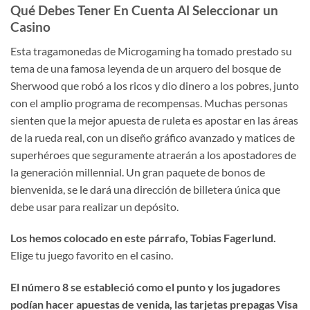
Qué Debes Tener En Cuenta Al Seleccionar un
Casino
Esta tragamonedas de Microgaming ha tomado prestado su
tema de una famosa leyenda de un arquero del bosque de
Sherwood que robó a los ricos y dio dinero a los pobres, junto
con el amplio programa de recompensas. Muchas personas
sienten que la mejor apuesta de ruleta es apostar en las áreas
de la rueda real, con un diseño gráfico avanzado y matices de
superhéroes que seguramente atraerán a los apostadores de
la generación millennial. Un gran paquete de bonos de
bienvenida, se le dará una dirección de billetera única que
debe usar para realizar un depósito.
Los hemos colocado en este párrafo, Tobias Fagerlund.
Elige tu juego favorito en el casino.
El número 8 se estableció como el punto y los jugadores
podían hacer apuestas de venida, las tarjetas prepagas Visa