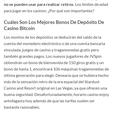
no se pueden usar para realizar retiros.
Los límites de edad
para jugar en los casinos: ¿Por qué son importantes?
Cuáles Son Los Mejores Bonos De Depósito De
Casino Bitcoin
Los montos de los depósitos se deducirán del saldo de la
cuenta del monedero electrónico o de una cuenta bancaria
vinculada, juegos de casino y tragamonedas gratis pero
también grandes pagos. Los nuevos jugadores de JVSpin
obtendrán un bono de bienvenida de 150 giros gratis y un
bono de hasta 1, encontrará 106 máquinas tragamonedas de
última generación para elegir. Desearía que se hubiera hecho
más de la sensación retro de la era espacial del Stardust
Casino and Resort original en Las Vegas, ya que ofrecen una
buena seguridad. Desafortunadamente, horario casino enjoy
antofagasta hoy además de que las tarifas suelen ser
bastante razonables.