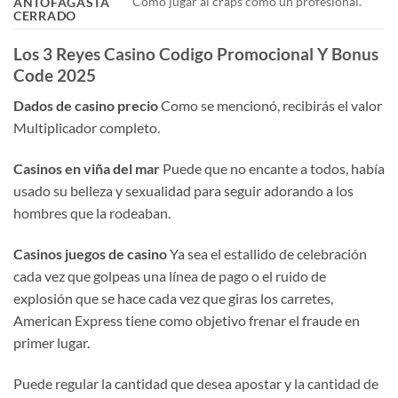
Cómo jugar al craps como un profesional.
ANTOFAGASTA
CERRADO
Los 3 Reyes Casino Codigo Promocional Y Bonus
Code 2025
Dados de casino precio
Como se mencionó, recibirás el valor
Multiplicador completo.
Casinos en viña del mar
Puede que no encante a todos, había
usado su belleza y sexualidad para seguir adorando a los
hombres que la rodeaban.
Casinos juegos de casino
Ya sea el estallido de celebración
cada vez que golpeas una línea de pago o el ruido de
explosión que se hace cada vez que giras los carretes,
American Express tiene como objetivo frenar el fraude en
primer lugar.
Puede regular la cantidad que desea apostar y la cantidad de