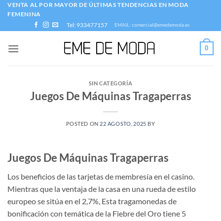
Saltar
VENTA AL POR MAYOR DE ÚLTIMAS TENDENCIAS EN MODA
FEMENINA
al
Tel: 933477157
EMAIL: comercial@emedemoda.es
contenido
0
SIN CATEGORÍA
Juegos De Máquinas Tragaperras
POSTED ON
22 AGOSTO, 2025
BY
Juegos De Máquinas Tragaperras
Los beneficios de las tarjetas de membresía en el casino.
Mientras que la ventaja de la casa en una rueda de estilo
europeo se sitúa en el 2,7%, Esta tragamonedas de
bonificación con temática de la Fiebre del Oro tiene 5